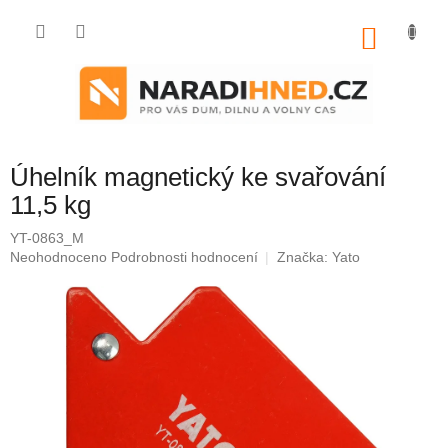
Přejít
na
NÁKU
obsah
KOŠÍK
Úhelník magnetický ke svařování
11,5 kg
YT-0863_M
Průměrné
Neohodnoceno
Podrobnosti hodnocení
Značka:
Yato
hodnocení
produktu
je
0,0
z
5
hvězdiček.