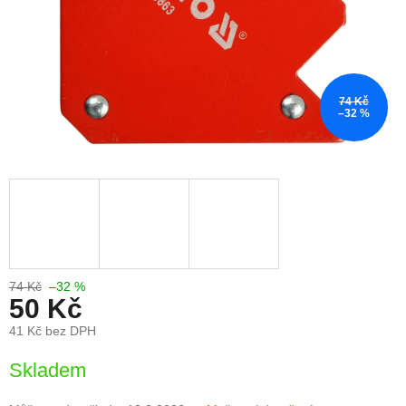
74 Kč
–32 %
74 Kč
–32 %
50 Kč
41 Kč bez DPH
Měrná
Skladem
cena: