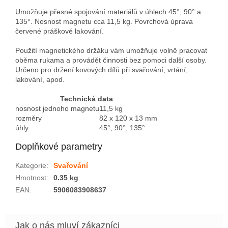
Umožňuje přesné spojování materiálů v úhlech 45°, 90° a
135°. Nosnost magnetu cca 11,5 kg. Povrchová úprava
červené práškové lakování.
Použití magnetického držáku vám umožňuje volně pracovat
oběma rukama a provádět činnosti bez pomoci další osoby.
Určeno pro držení kovových dílů při svařování, vrtání,
lakování, apod.
Technická data
nosnost jednoho magnetu
11,5 kg
rozměry
82 x 120 x 13 mm
úhly
45°, 90°, 135°
Doplňkové parametry
Kategorie
:
Svařování
Hmotnost
:
0.35 kg
EAN
:
5906083908637