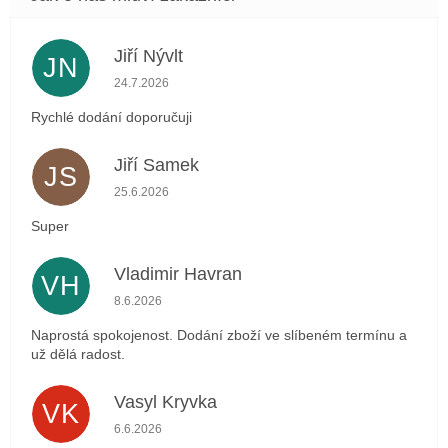
Jiří Nývlt
JN
Hodnocení obchodu je 5 z 5 hvězdiček.
24.7.2026
Rychlé dodání doporučuji
Jiří Samek
JS
Hodnocení obchodu je 5 z 5 hvězdiček.
25.6.2026
Super
Vladimir Havran
VH
Hodnocení obchodu je 5 z 5 hvězdiček.
8.6.2026
Naprostá spokojenost. Dodání zboží ve slíbeném termínu a
už dělá radost.
Vasyl Kryvka
VK
Hodnocení obchodu je 5 z 5 hvězdiček.
6.6.2026