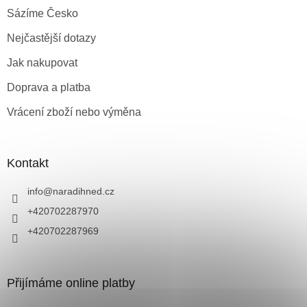
Sázíme Česko
Nejčastější dotazy
Jak nakupovat
Doprava a platba
Vrácení zboží nebo výměna
Kontakt
info
@
naradihned.cz
+420702287970
+420702287969
Přijímáme online platby