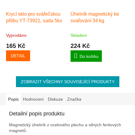
Krycí sklo pro svářečskou
Úhelník magnetický ke
přilbu YT-73921, sada 5ks
svařování 34 kg
Vyprodáno
Skladem
165 Kč
224 Kč
DETAIL
Do košíku
ZOBRAZIT VŠECHNY SOUVISEJÍCÍ PRODUKTY
Popis
Hodnocení
Diskuze
Značka
Detailní popis produktu
Magnetický úhelník z ocelového plechu a silných feritových
magnetů.