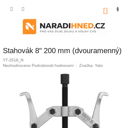
Přejít
na
NÁKU
obsah
KOŠÍK
Stahovák 8" 200 mm (dvouramenný)
YT-2518_N
Průměrné
Neohodnoceno
Podrobnosti hodnocení
Značka:
Yato
hodnocení
produktu
je
0,0
z
5
hvězdiček.