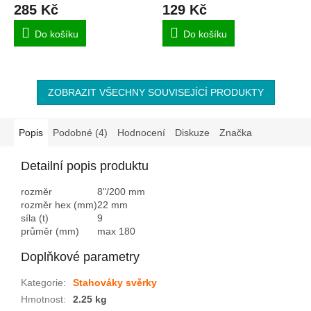
285 Kč
129 Kč
Do košíku
Do košíku
ZOBRAZIT VŠECHNY SOUVISEJÍCÍ PRODUKTY
Popis
Podobné (4)
Hodnocení
Diskuze
Značka
Detailní popis produktu
rozměr
8"/200 mm
rozměr hex (mm)
22 mm
síla (t)
9
průměr (mm)
max 180
Doplňkové parametry
Kategorie
:
Stahováky svěrky
Hmotnost
:
2.25 kg