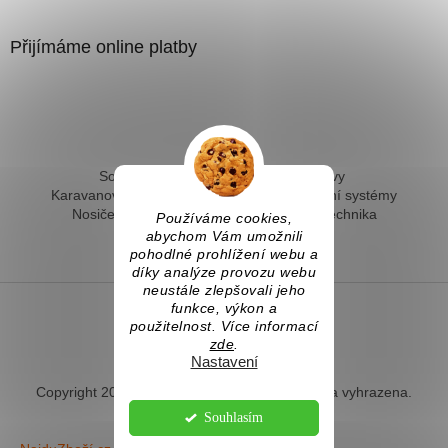
Přijímáme online platby
Solární ohřev vody - kompletní sestavy
Karavanové solární systémy
Ostrovní solární systémy
Nosiče kol na tažné
Hevery a dílenská technika
Používáme cookies,
Fotovoltaický ohřev vody
abychom Vám umožnili
pohodlné prohlížení webu a
díky analýze provozu webu
neustále zlepšovali jeho
funkce, výkon a
použitelnost. Více informací
Vytvořil Shoptet
zde
.
Nastavení
Copyright 2026
Naradihned.cz
. Všechna práva vyhrazena.
Souhlasím