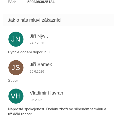
EAN
:
5906083925184
Jiří Nývlt
JN
Hodnocení obchodu je 5 z 5 hvězdiček.
24.7.2026
Rychlé dodání doporučuji
Jiří Samek
JS
Hodnocení obchodu je 5 z 5 hvězdiček.
25.6.2026
Super
Vladimir Havran
VH
Hodnocení obchodu je 5 z 5 hvězdiček.
8.6.2026
Naprostá spokojenost. Dodání zboží ve slíbeném termínu a
už dělá radost.