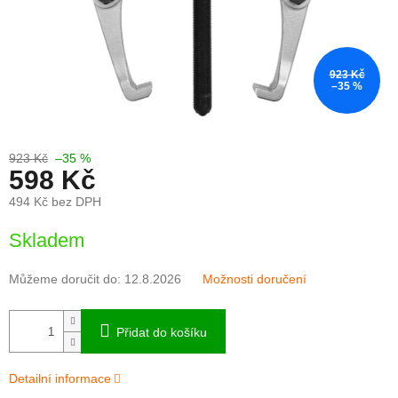
923 Kč
–35 %
923 Kč
–35 %
598 Kč
494 Kč bez DPH
Měrná
Skladem
cena:
Můžeme doručit do:
12.8.2026
Možnosti doručení
Přidat do košíku
Detailní informace