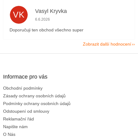
Vasyl Kryvka
VK
Hodnocení obchodu je 5 z 5 hvězdiček.
6.6.2026
Doporučuji ten obchod všechno super
Zobrazit další hodnocení
Z
á
p
a
Informace pro vás
t
Obchodní podmínky
í
Zásady ochrany osobních údajů
Podmínky ochrany osobních údajů
Odstoupení od smlouvy
Reklamační řád
Napište nám
O Nás