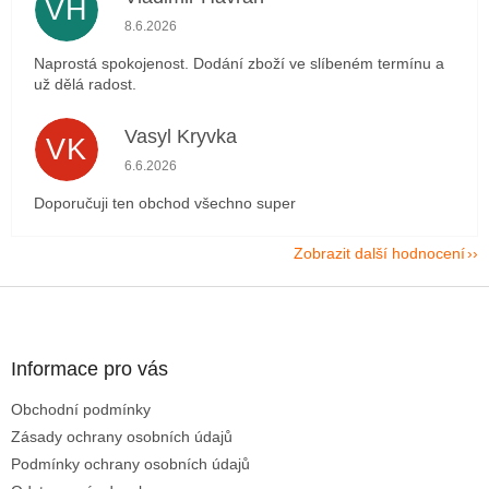
VH
Hodnocení obchodu je 5 z 5 hvězdiček.
8.6.2026
Naprostá spokojenost. Dodání zboží ve slíbeném termínu a
už dělá radost.
Vasyl Kryvka
VK
Hodnocení obchodu je 5 z 5 hvězdiček.
6.6.2026
Doporučuji ten obchod všechno super
Zobrazit další hodnocení
Z
á
p
a
Informace pro vás
t
Obchodní podmínky
í
Zásady ochrany osobních údajů
Podmínky ochrany osobních údajů