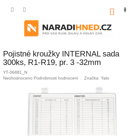
Přejít
na
NÁKU
obsah
KOŠÍK
Pojistné kroužky INTERNAL sada
300ks, R1-R19, pr. 3 -32mm
YT-06881_N
Průměrné
Neohodnoceno
Podrobnosti hodnocení
Značka:
Yato
hodnocení
produktu
je
0,0
z
5
hvězdiček.