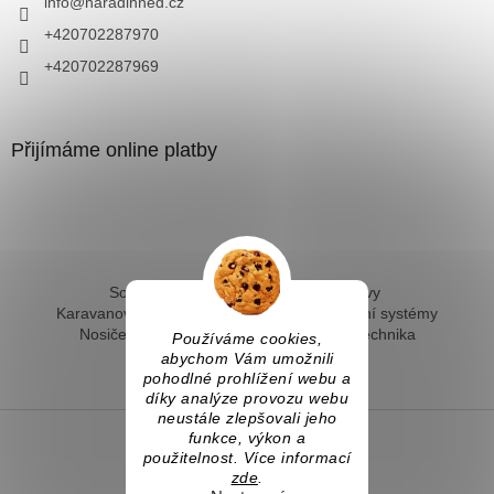
info
@
naradihned.cz
+420702287970
+420702287969
Přijímáme online platby
Solární ohřev vody - kompletní sestavy
Karavanové solární systémy
Ostrovní solární systémy
Nosiče kol na tažné
Hevery a dílenská technika
Používáme cookies,
Fotovoltaický ohřev vody
abychom Vám umožnili
pohodlné prohlížení webu a
díky analýze provozu webu
neustále zlepšovali jeho
funkce, výkon a
použitelnost. Více informací
Vytvořil Shoptet
zde
.