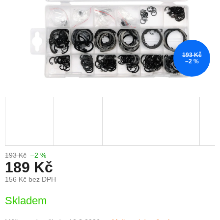
193 Kč
–2 %
193 Kč
–2 %
189 Kč
156 Kč bez DPH
Měrná
Skladem
cena: