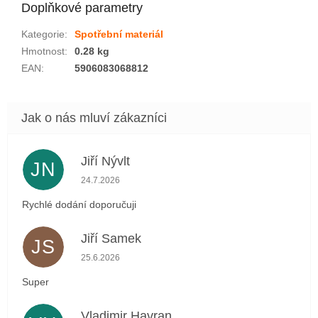
Doplňkové parametry
Kategorie
:
Spotřební materiál
Hmotnost
:
0.28 kg
EAN
:
5906083068812
Jiří Nývlt
JN
Hodnocení obchodu je 5 z 5 hvězdiček.
24.7.2026
Rychlé dodání doporučuji
Jiří Samek
JS
Hodnocení obchodu je 5 z 5 hvězdiček.
25.6.2026
Super
Vladimir Havran