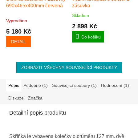
690x465x400mm červená
zásuvka
Skladem
Průměrné
Vyprodáno
hodnocení
2 898 Kč
produktu
5 180 Kč
je
Do košíku
5,0
DETAIL
z
5
hvězdiček.
ZOBRAZIT VŠECHNY SOUVISEJÍCÍ PRODUKTY
Popis
Podobné (1)
Související soubory (1)
Hodnocení (1)
Diskuze
Značka
Detailní popis produktu
Skříňka je vybavena kolečky o průměru 127 mm, dvě