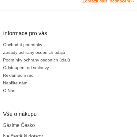
Zobrazit další hodnocení
Z
á
p
a
Informace pro vás
t
Obchodní podmínky
í
Zásady ochrany osobních údajů
Podmínky ochrany osobních údajů
Odstoupení od smlouvy
Reklamační řád
Napište nám
O Nás
Vše o nákupu
Sázíme Česko
Nejčastější dotazy