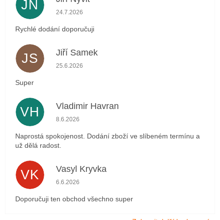
JN
Hodnocení obchodu je 5 z 5 hvězdiček.
24.7.2026
Rychlé dodání doporučuji
Jiří Samek
JS
Hodnocení obchodu je 5 z 5 hvězdiček.
25.6.2026
Super
Vladimir Havran
VH
Hodnocení obchodu je 5 z 5 hvězdiček.
8.6.2026
Naprostá spokojenost. Dodání zboží ve slíbeném termínu a
už dělá radost.
Vasyl Kryvka
VK
Hodnocení obchodu je 5 z 5 hvězdiček.
6.6.2026
Doporučuji ten obchod všechno super