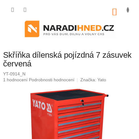
Přejít
na
NÁKU
obsah
KOŠÍK
Skříňka dílenská pojízdná 7 zásuvek
červená
YT-0914_N
Průměrné
1 hodnocení
Podrobnosti hodnocení
Značka:
Yato
hodnocení
produktu
je
5,0
z
5
hvězdiček.