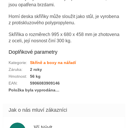
jsou opatřena brzdami.
Horní deska skříňky může sloužit jako stůl, je vyrobena
z protiskluzového polypropylenu.
Skříňka o rozměrech 995 x 680 x 458 mm je zhotovena
z oceli, její nosnost činí 300 kg.
Doplňkové parametry
Kategorie
:
Skříně a boxy na nářadí
Záruka
:
2 roky
Hmotnost
:
56 kg
EAN
:
5906083909146
Položka byla vyprodána…
Jiří Nývlt