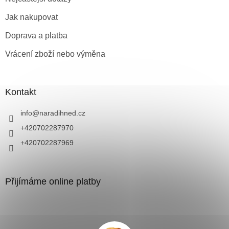
Jak nakupovat
Doprava a platba
Vrácení zboží nebo výměna
Kontakt
info
@
naradihned.cz
+420702287970
+420702287969
Přijímáme online platby