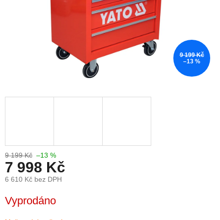
9 199 Kč
–13 %
9 199 Kč
–13 %
7 998 Kč
6 610 Kč bez DPH
Měrná
Vyprodáno
cena: