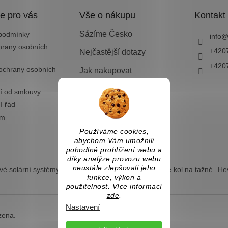
e pro vás
Vše o nákupu
Kontakt
Sázíme Česko
podmínky
info
hrany osobních
+420
Nejčastější dotazy
+420
ochrany osobních
Jak nakupovat
Doprava a platba
í od smlouvy
í řád
Vrácení zboží nebo
výměna
ám
Používáme cookies,
abychom Vám umožnili
pohodlné prohlížení webu a
díky analýze provozu webu
neustále zlepšovali jeho
é solární systémy
Ostrovní solární systémy
Nosiče kol na tažné
Hev
funkce, výkon a
použitelnost. Více informací
zde
.
Nastavení
zena.