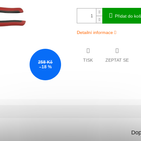
Přidat do koš
Detailní informace
TISK
ZEPTAT SE
258 Kč
–18 %
Dop