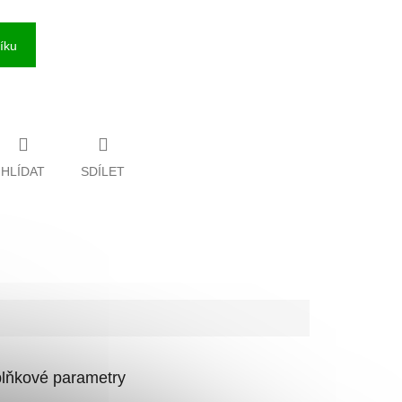
íku
HLÍDAT
SDÍLET
lňkové parametry