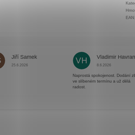
Kate
Hmot
EAN
Jiří Samek
Vladimir Havra
S
VH
.
Hodnocení obchodu je 5 z 5 hvězdiček.
Hodnocení obchodu j
25.6.2026
8.6.2026
Naprostá spokojenost. Dodání z
ve slíbeném termínu a už dělá
radost.