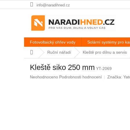
Přejít
info@naradihned.cz
na
obsah
Fotovoltaický ohřev vody
Solární systémy pro k
Domů
Ruční nářadí
Kleště pro dílnu a servis
Kleště siko 250 mm
YT-2069
Průměrné
Neohodnoceno
Podrobnosti hodnocení
Značka:
Yat
hodnocení
produktu
je
0,0
z
5
hvězdiček.