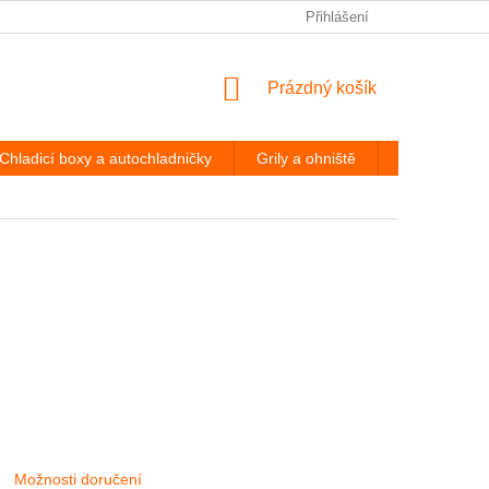
PODMÍNKY OCHRANY OSOBNÍCH ÚDAJŮ
Přihlášení
ODSTOUPENÍ OD
NÁKUPNÍ
Prázdný košík
KOŠÍK
Chladicí boxy a autochladničky
Grily a ohniště
Hevery a díl
Možnosti doručení