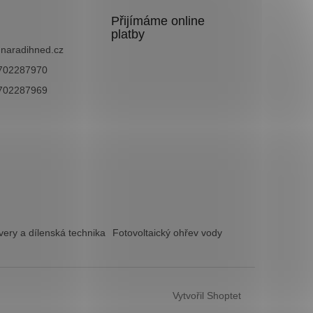
Přijímáme online
platby
@
naradihned.cz
702287970
702287969
ery a dílenská technika
Fotovoltaický ohřev vody
Vytvořil Shoptet