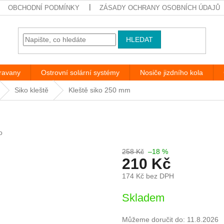
OBCHODNÍ PODMÍNKY
ZÁSADY OCHRANY OSOBNÍCH ÚDAJŮ
HLEDAT
aravany
Ostrovní solární systémy
Nosiče jizdního kola
Siko kleště
Kleště siko 250 mm
o
258 Kč
–18 %
210 Kč
174 Kč bez DPH
Měrná
Skladem
cena:
Můžeme doručit do:
11.8.2026