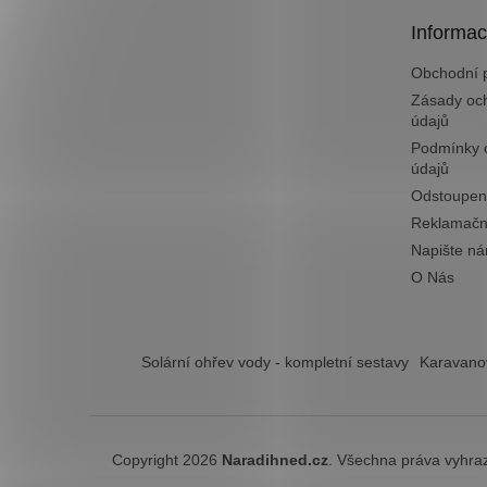
t
Informac
í
Obchodní 
Zásady oc
údajů
Podmínky 
údajů
Odstoupen
Reklamačn
Napište n
O Nás
Solární ohřev vody - kompletní sestavy
Karavanov
Copyright 2026
Naradihned.cz
. Všechna práva vyhra