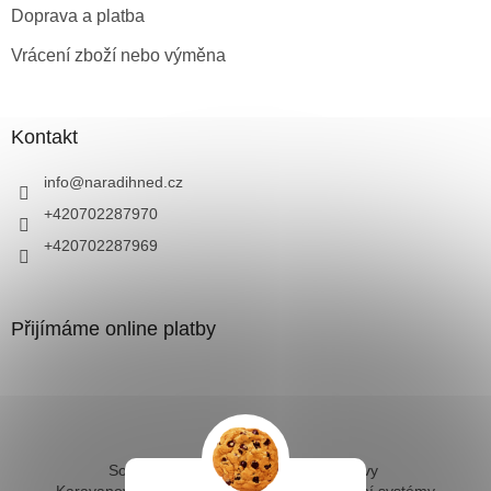
Doprava a platba
Vrácení zboží nebo výměna
Kontakt
info
@
naradihned.cz
+420702287970
+420702287969
Přijímáme online platby
Solární ohřev vody - kompletní sestavy
Karavanové solární systémy
Ostrovní solární systémy