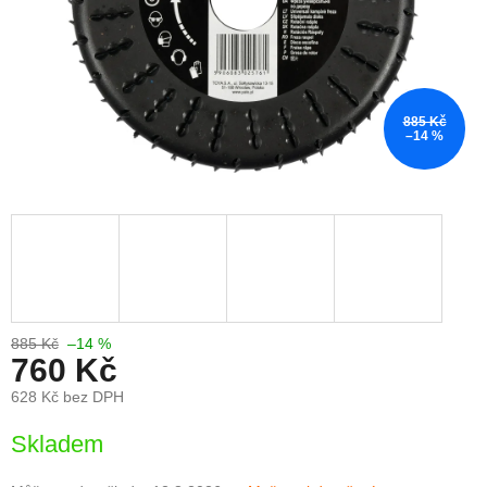
885 Kč
–14 %
885 Kč
–14 %
760 Kč
628 Kč bez DPH
Měrná
Skladem
cena: