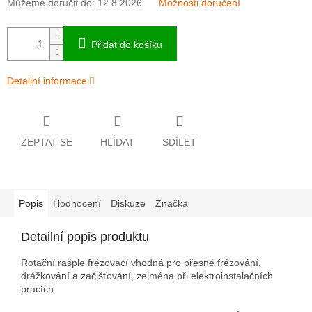
Můžeme doručit do:
12.8.2026
Možnosti doručení
Přidat do košíku
Detailní informace
ZEPTAT SE
HLÍDAT
SDÍLET
Popis
Hodnocení
Diskuze
Značka
Detailní popis produktu
Rotační rašple frézovací vhodná pro přesné frézování,
drážkování a začišťování, zejména při elektroinstalačních
pracích.