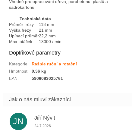
Vhodné pro opracování dřeva, porobetonu, plastů a
sádrokartonu.
Technická data
Průměr frézy
118 mm
Výška frézy
21 mm
Upínací průměr
22,2 mm
Max. otáček
13000 / min
Doplňkové parametry
Kategorie
:
Rašple ruční a rotační
Hmotnost
:
0.36 kg
EAN
:
5906083025761
Jiří Nývlt
JN
Hodnocení obchodu je 5 z 5 hvězdiček.
24.7.2026