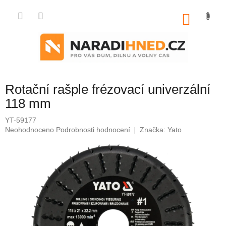
Přejít
na
NÁKU
obsah
KOŠÍK
Rotační rašple frézovací univerzální
118 mm
YT-59177
Průměrné
Neohodnoceno
Podrobnosti hodnocení
Značka:
Yato
hodnocení
produktu
je
0,0
z
5
hvězdiček.