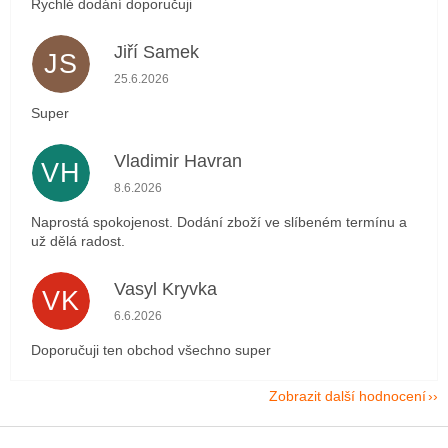
Rychlé dodání doporučuji
Jiří Samek
JS
Hodnocení obchodu je 5 z 5 hvězdiček.
25.6.2026
Super
Vladimir Havran
VH
Hodnocení obchodu je 5 z 5 hvězdiček.
8.6.2026
Naprostá spokojenost. Dodání zboží ve slíbeném termínu a
už dělá radost.
Vasyl Kryvka
VK
Hodnocení obchodu je 5 z 5 hvězdiček.
6.6.2026
Doporučuji ten obchod všechno super
Zobrazit další hodnocení
Z