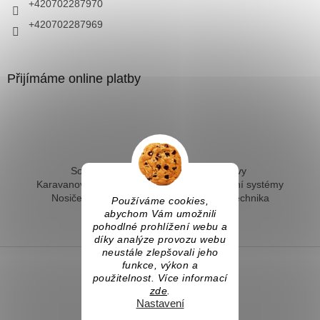
+420702287970
+420702287969
Přijímáme online platby
Solární ohřev vody - kompletní sestavy
Karavanové solární systémy
Ostrovní solární systémy
Nosiče kol na tažné
Hevery a dílenská technika
Používáme cookies,
Fotovoltaický ohřev vody
abychom Vám umožnili
pohodlné prohlížení webu a
díky analýze provozu webu
neustále zlepšovali jeho
funkce, výkon a
použitelnost. Více informací
Vytvořil Shoptet
zde
.
Nastavení