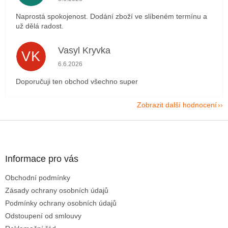
Naprostá spokojenost. Dodání zboží ve slíbeném termínu a
už dělá radost.
Vasyl Kryvka
VK
Hodnocení obchodu je 5 z 5 hvězdiček.
6.6.2026
Doporučuji ten obchod všechno super
Zobrazit další hodnocení
Z
á
p
a
Informace pro vás
t
Obchodní podmínky
í
Zásady ochrany osobních údajů
Podmínky ochrany osobních údajů
Odstoupení od smlouvy