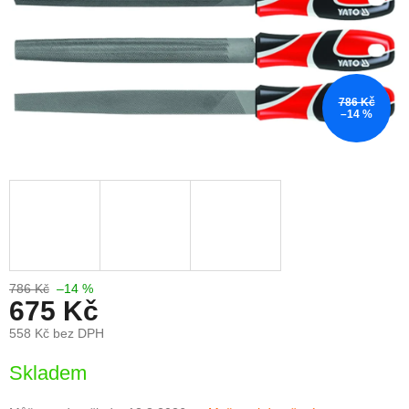
786 Kč
–14 %
786 Kč
–14 %
675 Kč
558 Kč bez DPH
Měrná
Skladem
cena: