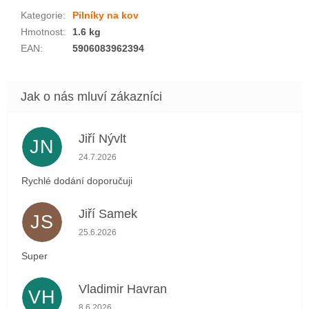
Kategorie
:
Pilníky na kov
Hmotnost
:
1.6 kg
EAN
:
5906083962394
Jiří Nývlt
JN
Hodnocení obchodu je 5 z 5 hvězdiček.
24.7.2026
Rychlé dodání doporučuji
Jiří Samek
JS
Hodnocení obchodu je 5 z 5 hvězdiček.
25.6.2026
Super
Vladimir Havran
VH
Hodnocení obchodu je 5 z 5 hvězdiček.
8.6.2026