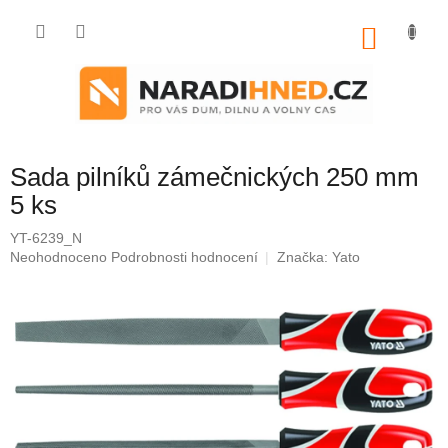
Přejít
na
NÁKU
obsah
KOŠÍK
Sada pilníků zámečnických 250 mm
5 ks
YT-6239_N
Průměrné
Neohodnoceno
Podrobnosti hodnocení
Značka:
Yato
hodnocení
produktu
je
0,0
z
5
hvězdiček.