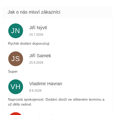
Jiří Nývlt
JN
Hodnocení obchodu je 5 z 5 hvězdiček.
24.7.2026
Rychlé dodání doporučuji
Jiří Samek
JS
Hodnocení obchodu je 5 z 5 hvězdiček.
25.6.2026
Super
Vladimir Havran
VH
Hodnocení obchodu je 5 z 5 hvězdiček.
8.6.2026
Naprostá spokojenost. Dodání zboží ve slíbeném termínu a
už dělá radost.