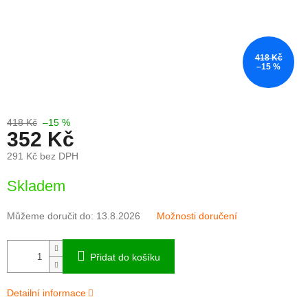
418 Kč
–15 %
418 Kč
–15 %
352 Kč
291 Kč bez DPH
Měrná
Skladem
cena:
Můžeme doručit do:
13.8.2026
Možnosti doručení
Přidat do košíku
Detailní informace