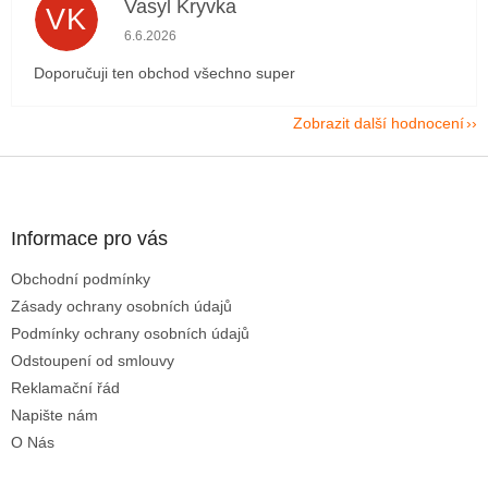
Vasyl Kryvka
VK
Hodnocení obchodu je 5 z 5 hvězdiček.
6.6.2026
Doporučuji ten obchod všechno super
Zobrazit další hodnocení
Z
á
p
a
Informace pro vás
t
Obchodní podmínky
í
Zásady ochrany osobních údajů
Podmínky ochrany osobních údajů
Odstoupení od smlouvy
Reklamační řád
Napište nám
O Nás