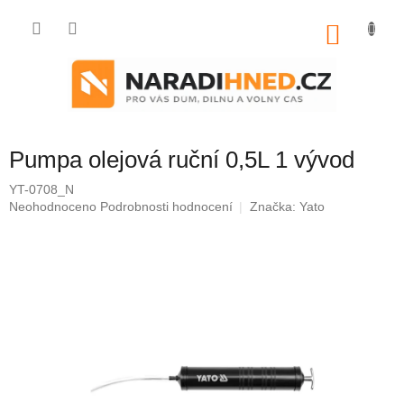
Přejít
na
NÁKU
obsah
KOŠÍK
Pumpa olejová ruční 0,5L 1 vývod
YT-0708_N
Průměrné
Neohodnoceno
Podrobnosti hodnocení
Značka:
Yato
hodnocení
produktu
je
0,0
z
5
hvězdiček.