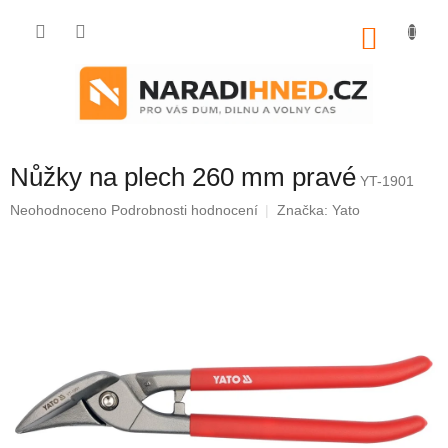
Přejít
na
NÁKU
obsah
KOŠÍK
Nůžky na plech 260 mm pravé
YT-1901
Průměrné
Neohodnoceno
Podrobnosti hodnocení
Značka:
Yato
hodnocení
produktu
je
0,0
z
5
hvězdiček.