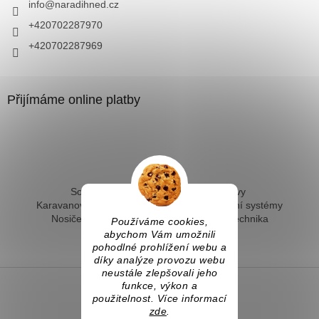
info
@
naradihned.cz
+420702287970
+420702287969
Přijímáme online platby
Solární ohřev vody - kompletní sestavy
Karavanové solární systémy
Ostrovní solární systémy
Nosiče kol na tažné
Hevery a dílenská technika
Používáme cookies,
Fotovoltaický ohřev vody
abychom Vám umožnili
pohodlné prohlížení webu a
díky analýze provozu webu
neustále zlepšovali jeho
funkce, výkon a
použitelnost. Více informací
Vytvořil Shoptet
zde
.