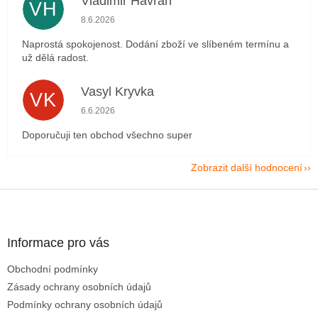
Vladimir Havran
VH
Hodnocení obchodu je 5 z 5 hvězdiček.
8.6.2026
Naprostá spokojenost. Dodání zboží ve slíbeném termínu a
už dělá radost.
Vasyl Kryvka
VK
Hodnocení obchodu je 5 z 5 hvězdiček.
6.6.2026
Doporučuji ten obchod všechno super
Zobrazit další hodnocení
Z
á
p
a
Informace pro vás
t
Obchodní podmínky
í
Zásady ochrany osobních údajů
Podmínky ochrany osobních údajů