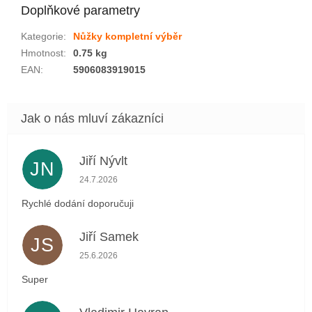
Doplňkové parametry
Kategorie
:
Nůžky kompletní výběr
Hmotnost
:
0.75 kg
EAN
:
5906083919015
Jiří Nývlt
JN
Hodnocení obchodu je 5 z 5 hvězdiček.
24.7.2026
Rychlé dodání doporučuji
Jiří Samek
JS
Hodnocení obchodu je 5 z 5 hvězdiček.
25.6.2026
Super