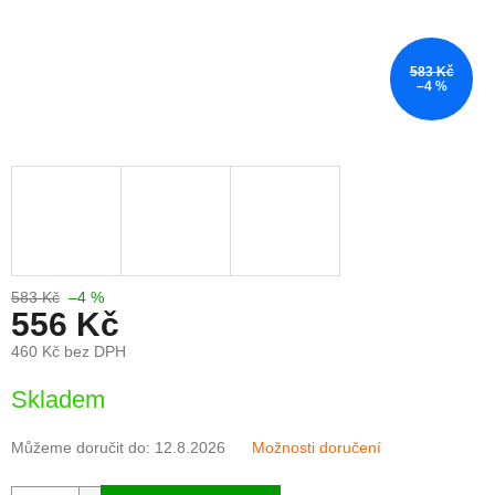
583 Kč
–4 %
583 Kč
–4 %
556 Kč
460 Kč bez DPH
Měrná
Skladem
cena:
Můžeme doručit do:
12.8.2026
Možnosti doručení