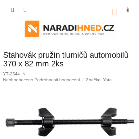
Přejít
na
NÁKU
obsah
KOŠÍK
Stahovák pružin tlumičů automobilů
370 x 82 mm 2ks
YT-2544_N
Průměrné
Neohodnoceno
Podrobnosti hodnocení
Značka:
Yato
hodnocení
produktu
je
0,0
z
5
hvězdiček.