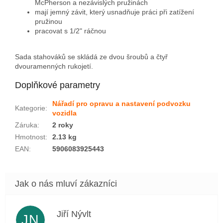
McPherson a nezávislých pružinách
mají jemný závit, který usnadňuje práci při zatížení
pružinou
pracovat s 1/2" ráčnou
Sada stahováků se skládá ze dvou šroubů a čtyř
dvouramenných rukojetí.
Doplňkové parametry
Nářadí pro opravu a nastavení podvozku
Kategorie
:
vozidla
Záruka
:
2 roky
Hmotnost
:
2.13 kg
EAN
:
5906083925443
Jiří Nývlt
JN