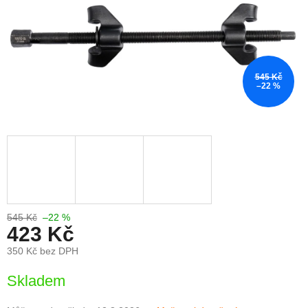
545 Kč
–22 %
545 Kč
–22 %
423 Kč
350 Kč bez DPH
Měrná
Skladem
cena: