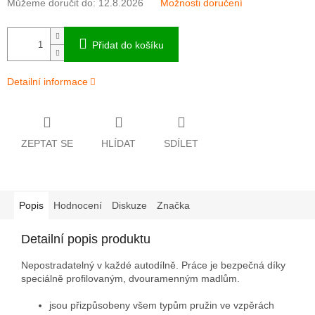
Můžeme doručit do:
12.8.2026
Možnosti doručení
Přidat do košíku
Detailní informace
ZEPTAT SE
HLÍDAT
SDÍLET
Popis
Hodnocení
Diskuze
Značka
Detailní popis produktu
Nepostradatelný v každé autodílně.
Práce je bezpečná díky
speciálně profilovaným, dvouramenným madlům.
jsou přizpůsobeny všem typům pružin ve vzpěrách