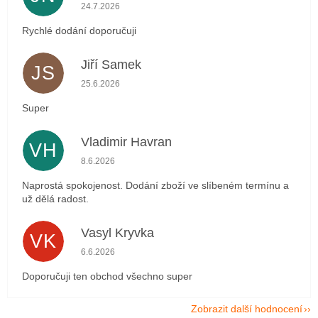
Hodnocení obchodu je 5 z 5 hvězdiček.
24.7.2026
Rychlé dodání doporučuji
Jiří Samek
JS
Hodnocení obchodu je 5 z 5 hvězdiček.
25.6.2026
Super
Vladimir Havran
VH
Hodnocení obchodu je 5 z 5 hvězdiček.
8.6.2026
Naprostá spokojenost. Dodání zboží ve slíbeném termínu a
už dělá radost.
Vasyl Kryvka
VK
Hodnocení obchodu je 5 z 5 hvězdiček.
6.6.2026
Doporučuji ten obchod všechno super
Zobrazit další hodnocení