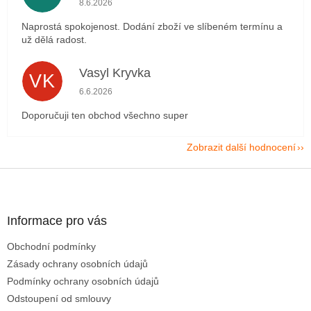
8.6.2026
Naprostá spokojenost. Dodání zboží ve slíbeném termínu a
už dělá radost.
Vasyl Kryvka
VK
Hodnocení obchodu je 5 z 5 hvězdiček.
6.6.2026
Doporučuji ten obchod všechno super
Zobrazit další hodnocení
Z
á
p
a
Informace pro vás
t
Obchodní podmínky
í
Zásady ochrany osobních údajů
Podmínky ochrany osobních údajů
Odstoupení od smlouvy