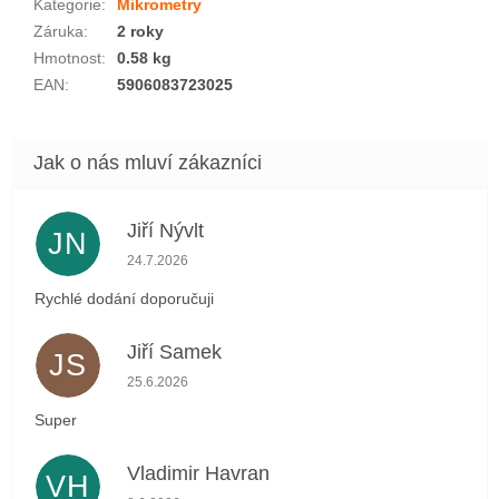
Kategorie
:
Mikrometry
Záruka
:
2 roky
Hmotnost
:
0.58 kg
EAN
:
5906083723025
Jiří Nývlt
JN
Hodnocení obchodu je 5 z 5 hvězdiček.
24.7.2026
Rychlé dodání doporučuji
Jiří Samek
JS
Hodnocení obchodu je 5 z 5 hvězdiček.
25.6.2026
Super
Vladimir Havran
VH
Hodnocení obchodu je 5 z 5 hvězdiček.