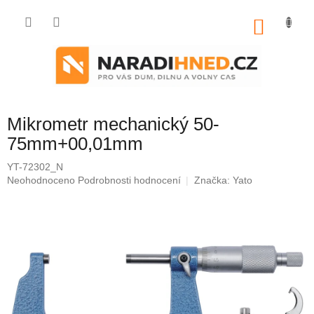
Přejít
na
NÁKU
obsah
KOŠÍK
Mikrometr mechanický 50-
75mm+00,01mm
YT-72302_N
Průměrné
Neohodnoceno
Podrobnosti hodnocení
Značka:
Yato
hodnocení
produktu
je
0,0
z
5
hvězdiček.