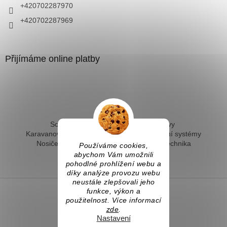
+420702287970
+420702287969
Přijímáme online platby
Solární ohřev vody - kompletní sestavy
Karavanové solární systémy
Ostrovní solární systémy
Nosiče kol na tažné
Hevery a dílenská technika
Používáme cookies,
Fotovoltaický ohřev vody
abychom Vám umožnili
pohodlné prohlížení webu a
díky analýze provozu webu
neustále zlepšovali jeho
funkce, výkon a
použitelnost. Více informací
Vytvořil Shoptet
zde
.
Nastavení