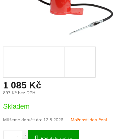
1 085 Kč
897 Kč bez DPH
Měrná
Skladem
cena:
Můžeme doručit do:
12.8.2026
Možnosti doručení
Přidat do košíku