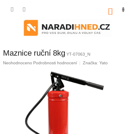
Přejít
na
NÁKU
obsah
KOŠÍK
Maznice ruční 8kg
YT-07063_N
Průměrné
Neohodnoceno
Podrobnosti hodnocení
Značka:
Yato
hodnocení
produktu
je
0,0
z
5
hvězdiček.