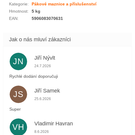
Kategorie
:
Pákové maznice a příslušenství
Hmotnost
:
5 kg
EAN
:
5906083070631
Jiří Nývlt
JN
Hodnocení obchodu je 5 z 5 hvězdiček.
24.7.2026
Rychlé dodání doporučuji
Jiří Samek
JS
Hodnocení obchodu je 5 z 5 hvězdiček.
25.6.2026
Super
Vladimir Havran
VH
Hodnocení obchodu je 5 z 5 hvězdiček.
8.6.2026