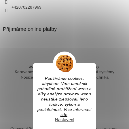
+420702287969
Přijímáme online platby
Solární ohřev vody - kompletní sestavy
Karavanové solární systémy
Ostrovní solární systémy
Nosiče kol na tažné
Hevery a dílenská technika
Používáme cookies,
Fotovoltaický ohřev vody
abychom Vám umožnili
pohodlné prohlížení webu a
díky analýze provozu webu
neustále zlepšovali jeho
funkce, výkon a
použitelnost. Více informací
Vytvořil Shoptet
zde
.
Nastavení
Copyright 2026
Naradihned.cz
. Všechna práva vyhrazena.