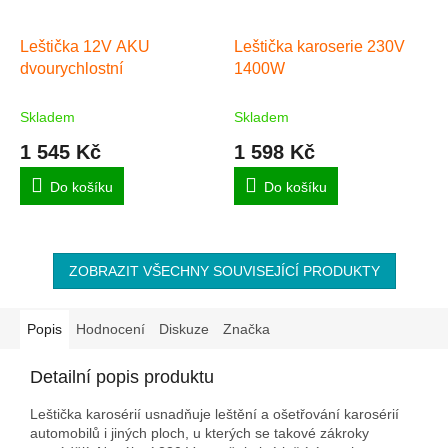
Leštička 12V AKU
Leštička karoserie 230V
dvourychlostní
1400W
Skladem
Skladem
1 545 Kč
1 598 Kč
Do košíku
Do košíku
ZOBRAZIT VŠECHNY SOUVISEJÍCÍ PRODUKTY
Popis
Hodnocení
Diskuze
Značka
Detailní popis produktu
Leštička karosérií usnadňuje leštění a ošetřování karosérií
automobilů i jiných ploch, u kterých se takové zákroky