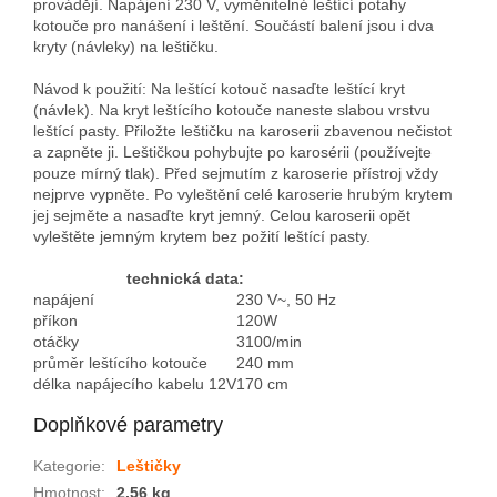
provádějí. Napájení 230 V, vyměnitelné leštící potahy
kotouče pro nanášení i leštění. Součástí balení jsou i dva
kryty (návleky) na leštičku.
Návod k použití: Na leštící kotouč nasaďte leštící kryt
(návlek). Na kryt leštícího kotouče naneste slabou vrstvu
leštící pasty. Přiložte leštičku na karoserii zbavenou nečistot
a zapněte ji. Leštičkou pohybujte po karosérii (používejte
pouze mírný tlak). Před sejmutím z karoserie přístroj vždy
nejprve vypněte. Po vyleštění celé karoserie hrubým krytem
jej sejměte a nasaďte kryt jemný. Celou karoserii opět
vyleštěte jemným krytem bez požití leštící pasty.
technická data:
napájení
230 V~, 50 Hz
příkon
120W
otáčky
3100/min
průměr leštícího kotouče
240 mm
délka napájecího kabelu 12V
170 cm
Doplňkové parametry
Kategorie
:
Leštičky
Hmotnost
:
2.56 kg