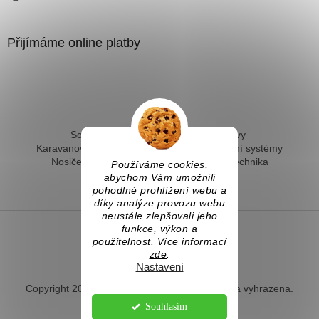
Přijímáme online platby
Solární ohřev vody - kompletní sestavy
Karavanové solární systémy
Ostrovní solární systémy
Nosiče kol na tažné
Hevery a dílenská technika
Používáme cookies,
Fotovoltaický ohřev vody
abychom Vám umožnili
pohodlné prohlížení webu a
díky analýze provozu webu
neustále zlepšovali jeho
funkce, výkon a
použitelnost. Více informací
Vytvořil Shoptet
zde
.
Nastavení
Copyright 2026
Naradihned.cz
. Všechna práva vyhrazena.
Souhlasím