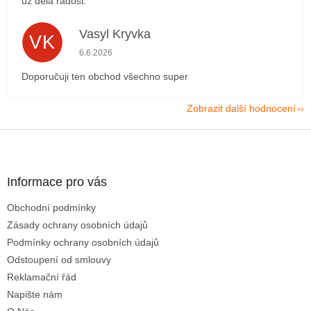
už dělá radost.
Vasyl Kryvka
VK
Hodnocení obchodu je 5 z 5 hvězdiček.
6.6.2026
Doporučuji ten obchod všechno super
Zobrazit další hodnocení
Z
á
p
a
Informace pro vás
t
Obchodní podmínky
í
Zásady ochrany osobních údajů
Podmínky ochrany osobních údajů
Odstoupení od smlouvy
Reklamační řád
Napište nám