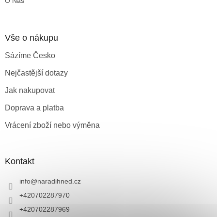
O Nás
Vše o nákupu
Sázíme Česko
Nejčastější dotazy
Jak nakupovat
Doprava a platba
Vrácení zboží nebo výměna
Kontakt
info
@
naradihned.cz
+420702287970
+420702287969