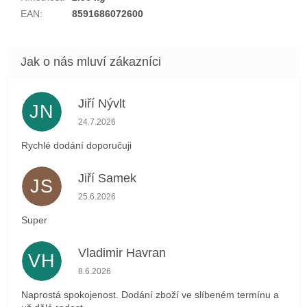
EAN
:
8591686072600
Jiří Nývlt
JN
Hodnocení obchodu je 5 z 5 hvězdiček.
24.7.2026
Rychlé dodání doporučuji
Jiří Samek
JS
Hodnocení obchodu je 5 z 5 hvězdiček.
25.6.2026
Super
Vladimir Havran
VH
Hodnocení obchodu je 5 z 5 hvězdiček.
8.6.2026
Naprostá spokojenost. Dodání zboží ve slíbeném termínu a