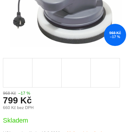
968 Kč
–17 %
968 Kč
–17 %
799 Kč
660 Kč bez DPH
Měrná
Skladem
cena: