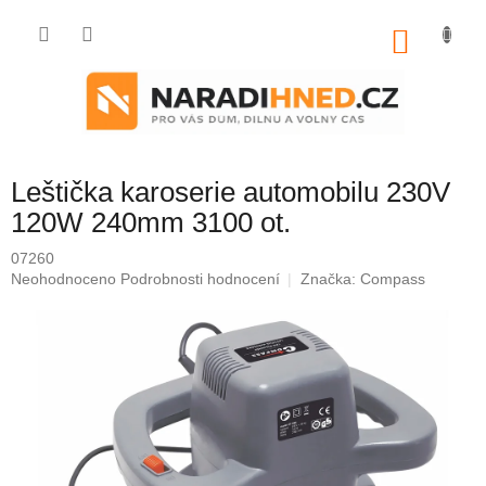
Přejít
na
NÁKU
obsah
KOŠÍK
Leštička karoserie automobilu 230V
120W 240mm 3100 ot.
07260
Průměrné
Neohodnoceno
Podrobnosti hodnocení
Značka:
Compass
hodnocení
produktu
je
0,0
z
5
hvězdiček.