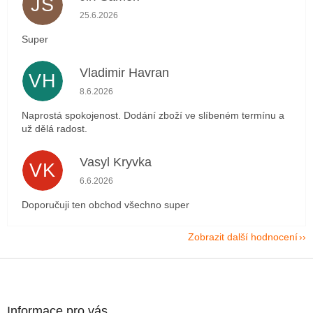
JS
Hodnocení obchodu je 5 z 5 hvězdiček.
25.6.2026
Super
Vladimir Havran
VH
Hodnocení obchodu je 5 z 5 hvězdiček.
8.6.2026
Naprostá spokojenost. Dodání zboží ve slíbeném termínu a
už dělá radost.
Vasyl Kryvka
VK
Hodnocení obchodu je 5 z 5 hvězdiček.
6.6.2026
Doporučuji ten obchod všechno super
Zobrazit další hodnocení
Z
á
p
a
Informace pro vás