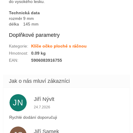
do vysokého lesku.
Technická data
rozměr
9 mm
délka
145 mm
Doplňkové parametry
Kategorie
:
Klíče očko ploché s ráčnou
Hmotnost
:
0.09 kg
EAN
:
5906083916755
Jiří Nývlt
JN
Hodnocení obchodu je 5 z 5 hvězdiček.
24.7.2026
Rychlé dodání doporučuji
Jiří Samek