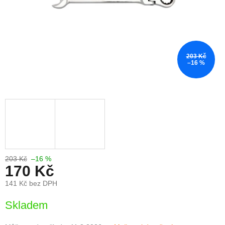
203 Kč
–16 %
203 Kč
–16 %
170 Kč
141 Kč bez DPH
Měrná
Skladem
cena: