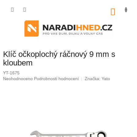
Přejít
na
NÁKU
obsah
KOŠÍK
Klíč očkoplochý ráčnový 9 mm s
kloubem
YT-1675
Průměrné
Neohodnoceno
Podrobnosti hodnocení
Značka:
Yato
hodnocení
produktu
je
0,0
z
5
hvězdiček.