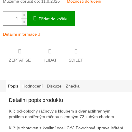
Můžeme doručit do:
11.8.2026
Možnosti doručení
Přidat do košíku
Detailní informace
ZEPTAT SE
HLÍDAT
SDÍLET
Popis
Hodnocení
Diskuze
Značka
Detailní popis produktu
Klíč očkoplochý ráčnový s kloubem s dvanáctihranným
profilem opatřeným ráčnou s jemným 72 zubým chodem.
Klíč je zhotoven z kvalitní oceli CrV. Povrchová úprava leštění