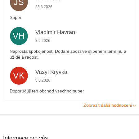
JS
Hodnocení obchodu je 5 z 5 hvězdiček.
25.6.2026
Super
Vladimir Havran
VH
Hodnocení obchodu je 5 z 5 hvězdiček.
8.6.2026
Naprostá spokojenost. Dodání zboží ve slíbeném termínu a
už dělá radost.
Vasyl Kryvka
VK
Hodnocení obchodu je 5 z 5 hvězdiček.
6.6.2026
Doporučuji ten obchod všechno super
Zobrazit další hodnocení
Z
á
p
a
Informace pro vás