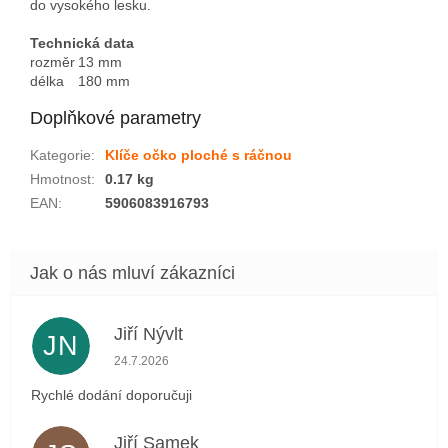
do vysokého lesku.
Technická data
rozměr
13 mm
délka
180 mm
Doplňkové parametry
Kategorie
:
Klíče očko ploché s ráčnou
Hmotnost
:
0.17 kg
EAN
:
5906083916793
Jiří Nývlt
JN
Hodnocení obchodu je 5 z 5 hvězdiček.
24.7.2026
Rychlé dodání doporučuji
Jiří Samek