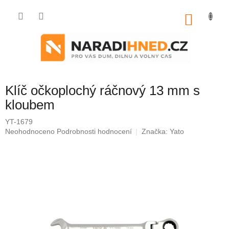
Přejít
na
NÁKU
obsah
KOŠÍK
Klíč očkoplochý ráčnový 13 mm s
kloubem
YT-1679
Průměrné
Neohodnoceno
Podrobnosti hodnocení
Značka:
Yato
hodnocení
produktu
je
0,0
z
5
hvězdiček.