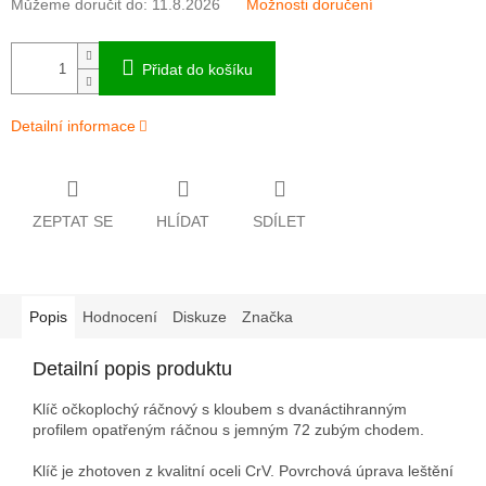
Můžeme doručit do:
11.8.2026
Možnosti doručení
Přidat do košíku
Detailní informace
ZEPTAT SE
HLÍDAT
SDÍLET
Popis
Hodnocení
Diskuze
Značka
Detailní popis produktu
Klíč očkoplochý ráčnový s kloubem s dvanáctihranným
profilem opatřeným ráčnou s jemným 72 zubým chodem.
Klíč je zhotoven z kvalitní oceli CrV. Povrchová úprava leštění