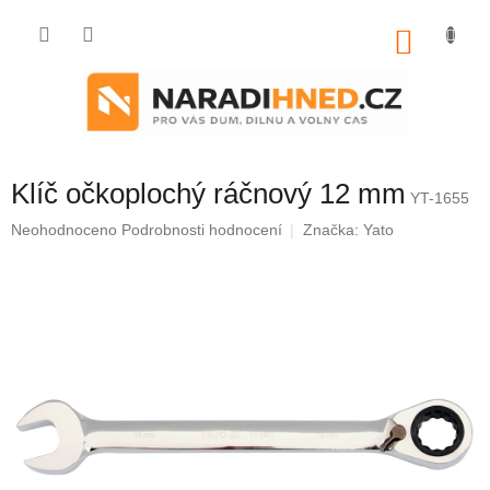
Přejít
na
NÁKU
obsah
KOŠÍK
Klíč očkoplochý ráčnový 12 mm
YT-1655
Průměrné
Neohodnoceno
Podrobnosti hodnocení
Značka:
Yato
hodnocení
produktu
je
0,0
z
5
hvězdiček.