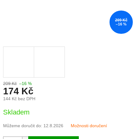
209 Kč
–16 %
209 Kč
–16 %
174 Kč
144 Kč bez DPH
Měrná
Skladem
cena:
Můžeme doručit do:
12.8.2026
Možnosti doručení