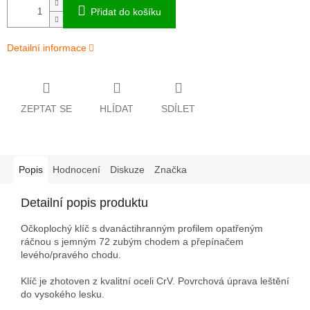
Přidat do košíku
Detailní informace
ZEPTAT SE
HLÍDAT
SDÍLET
Popis
Hodnocení
Diskuze
Značka
Detailní popis produktu
Očkoplochý klíč s dvanáctihranným profilem opatřeným
ráčnou s jemným 72 zubým chodem a přepínačem
levého/pravého chodu.
Klíč je zhotoven z kvalitní oceli CrV. Povrchová úprava leštění
do vysokého lesku.