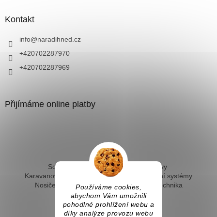
Kontakt
info
@
naradihned.cz
+420702287970
+420702287969
Přijímáme online platby
Solární ohřev vody - kompletní sestavy
Karavanové solární systémy
Ostrovní solární systémy
Nosiče kol na tažné
Hevery a dílenská technika
Používáme cookies,
Fotovoltaický ohřev vody
abychom Vám umožnili
pohodlné prohlížení webu a
díky analýze provozu webu