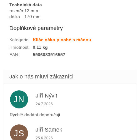
Technická data
rozměr
12 mm
délka
170 mm
Doplňkové parametry
Kategorie
:
Klíče očko ploché s ráčnou
Hmotnost
:
0.11 kg
EAN
:
5906083916557
Jiří Nývlt
JN
Hodnocení obchodu je 5 z 5 hvězdiček.
24.7.2026
Rychlé dodání doporučuji
Jiří Samek
JS
Hodnocení obchodu je 5 z 5 hvězdiček.
25.6.2026