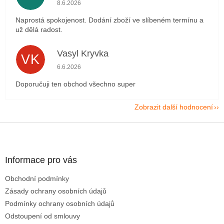
Hodnocení obchodu je 5 z 5 hvězdiček.
8.6.2026
Naprostá spokojenost. Dodání zboží ve slíbeném termínu a
už dělá radost.
Vasyl Kryvka
VK
Hodnocení obchodu je 5 z 5 hvězdiček.
6.6.2026
Doporučuji ten obchod všechno super
Zobrazit další hodnocení
Z
á
p
a
Informace pro vás
t
Obchodní podmínky
í
Zásady ochrany osobních údajů
Podmínky ochrany osobních údajů
Odstoupení od smlouvy