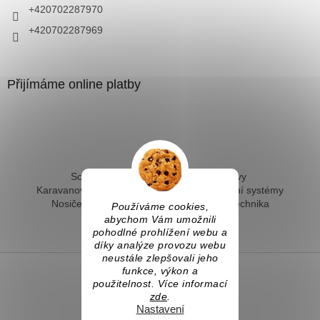
+420702287970
+420702287969
Přijímáme online platby
Solární ohřev vody - kompletní sestavy
Karavanové solární systémy
Ostrovní solární systémy
Nosiče kol na tažné
Hevery a dílenská technika
Používáme cookies,
Fotovoltaický ohřev vody
abychom Vám umožnili
pohodlné prohlížení webu a
díky analýze provozu webu
neustále zlepšovali jeho
funkce, výkon a
použitelnost. Více informací
Vytvořil Shoptet
zde
.
Nastavení