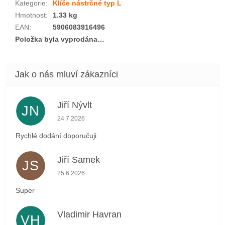
Kategorie
:
Klíče nástrčné typ L
Hmotnost
:
1.33 kg
EAN
:
5906083916496
Položka byla vyprodána…
Jiří Nývlt
JN
Hodnocení obchodu je 5 z 5 hvězdiček.
24.7.2026
Rychlé dodání doporučuji
Jiří Samek
JS
Hodnocení obchodu je 5 z 5 hvězdiček.
25.6.2026
Super
Vladimir Havran
VH