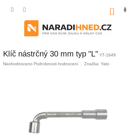
Přejít
na
NÁKU
obsah
KOŠÍK
Klíč nástrčný 30 mm typ "L"
YT-1649
Průměrné
Neohodnoceno
Podrobnosti hodnocení
Značka:
Yato
hodnocení
produktu
je
0,0
z
5
hvězdiček.