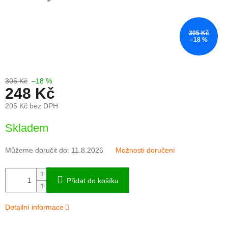
305 Kč
–18 %
305 Kč
–18 %
248 Kč
205 Kč bez DPH
Měrná
Skladem
cena:
Můžeme doručit do:
11.8.2026
Možnosti doručení
Přidat do košíku
Detailní informace