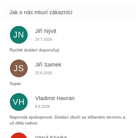
Jiří Nývlt
JN
Hodnocení obchodu je 5 z 5 hvězdiček.
24.7.2026
Rychlé dodání doporučuji
Jiří Samek
JS
Hodnocení obchodu je 5 z 5 hvězdiček.
25.6.2026
Super
Vladimir Havran
VH
Hodnocení obchodu je 5 z 5 hvězdiček.
8.6.2026
Naprostá spokojenost. Dodání zboží ve slíbeném termínu a
už dělá radost.
Vasyl Kryvka