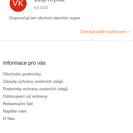
VK
Hodnocení obchodu je 5 z 5 hvězdiček.
6.6.2026
Doporučuji ten obchod všechno super
Zobrazit další hodnocení
Z
á
p
a
Informace pro vás
t
Obchodní podmínky
í
Zásady ochrany osobních údajů
Podmínky ochrany osobních údajů
Odstoupení od smlouvy
Reklamační řád
Napište nám
O Nás