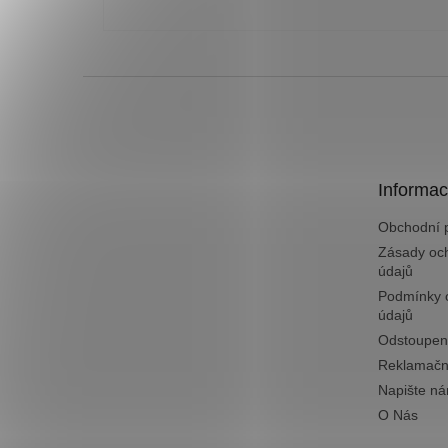
Z
á
p
a
t
Informac
í
Obchodní 
Zásady oc
údajů
Podmínky 
údajů
Odstoupen
Reklamačn
Napište n
O Nás