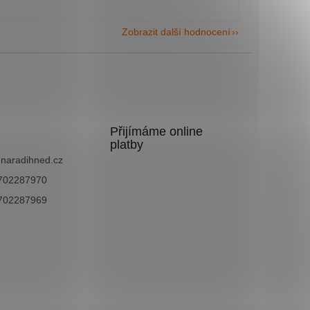
Zobrazit další hodnocení
Přijímáme online
platby
@
naradihned.cz
702287970
702287969