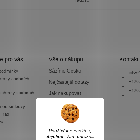
radost.
e pro vás
Vše o nákupu
Kontakt
Sázíme Česko
podmínky
info
hrany osobních
+420
Nejčastější dotazy
+420
ochrany osobních
Jak nakupovat
Doprava a platba
í od smlouvy
í řád
Vrácení zboží nebo
výměna
ám
Používáme cookies,
abychom Vám umožnili