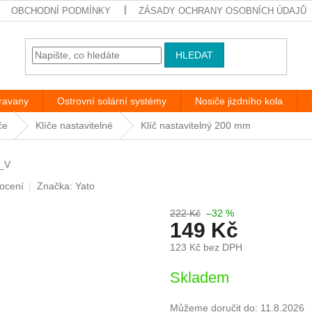
OBCHODNÍ PODMÍNKY
ZÁSADY OCHRANY OSOBNÍCH ÚDAJŮ
HLEDAT
aravany
Ostrovní solární systémy
Nosiče jizdního kola
če
Klíče nastavitelné
Klíč nastavitelný 200 mm
_V
ocení
Značka:
Yato
222 Kč
–32 %
149 Kč
123 Kč bez DPH
Měrná
Skladem
cena:
Můžeme doručit do:
11.8.2026