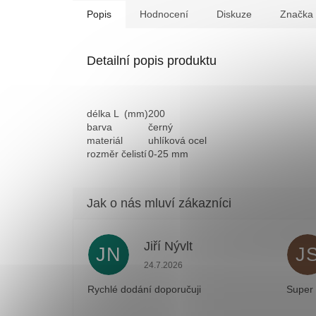
Popis
Hodnocení
Diskuze
Značka
Detailní popis produktu
délka L (mm)
200
barva
černý
materiál
uhlíková ocel
rozměr čelistí
0-25 mm
Jiří Nývlt
JN
J
Hodnocení obchodu je 5 z 5 hvězdiček
24.7.2026
Rychlé dodání doporučuji
Super