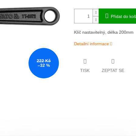
Přidat do koš
Klíč nastavitelný, délka 200mm
Detailní informace
222 Kč
–32 %
TISK
ZEPTAT SE