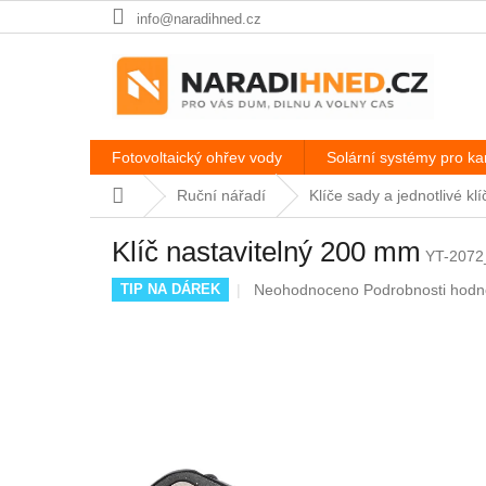
Přejít
info@naradihned.cz
na
obsah
Fotovoltaický ohřev vody
Solární systémy pro k
Domů
Ruční nářadí
Klíče sady a jednotlivé klí
Klíč nastavitelný 200 mm
YT-2072
Průměrné
Neohodnoceno
Podrobnosti hodn
TIP NA DÁREK
hodnocení
produktu
je
0,0
z
5
hvězdiček.