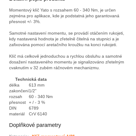
Momentový klíč Yato s rozsahem 60 - 340 Nm, je určen
zejména pro aplikace, kde je podstatná jeho garantovaná
přesnost +/- 3%.
Samotné nastavení momentu, se provádí otáčením rukojeti,
kdy nastavená hodnota je zřetelně čitelná na stupnici a je
zafixována pomocí aretačního kroužku na konci rukojeti.
Klíč má celkově jednoduchou a rychlou obsluhu a samotné
dosažení nastaveného momentu je signalizováno zřetelným
cvaknutím v 32 zubém ráčnovém mechanizmu.
Technická data
délka
613 mm
zakončení
1/2"
rozsah
60 - 340 Nm
přesnost
+ / - 3 %
DIN
6789
materiál
CrV 6140
Doplňkové parametry