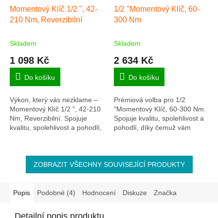
Momentový Klíč 1/2 ", 42-
1/2 "Momentový Klíč, 60-
210 Nm, Reverzibilní
300 Nm
Skladem
Skladem
1 098 Kč
2 634 Kč
Do košíku
Do košíku
Výkon, který vás nezklame –
Prémiová volba pro 1/2
Momentový Klíč 1/2 ", 42-210
"Momentový Klíč, 60-300 Nm.
Nm, Reverzibilní. Spojuje
Spojuje kvalitu, spolehlivost a
kvalitu, spolehlivost a pohodlí,
pohodlí, díky čemuž vám
díky čemuž vám usnadní práci
usnadní práci a přinese radost
a přinese radost z každého...
z každého použití. Skvělá
volba pro...
ZOBRAZIT VŠECHNY SOUVISEJÍCÍ PRODUKTY
Popis
Podobné (4)
Hodnocení
Diskuze
Značka
Detailní popis produktu