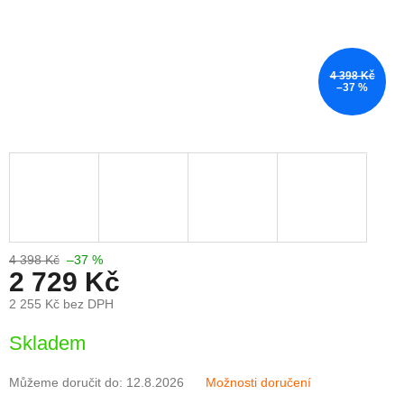
4 398 Kč
–37 %
4 398 Kč
–37 %
2 729 Kč
2 255 Kč bez DPH
Měrná
Skladem
cena:
Můžeme doručit do:
12.8.2026
Možnosti doručení