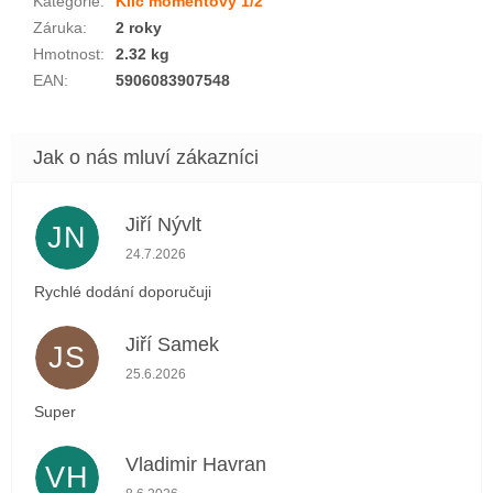
Kategorie
:
Klíč momentový 1/2"
Záruka
:
2 roky
Hmotnost
:
2.32 kg
EAN
:
5906083907548
Jiří Nývlt
JN
Hodnocení obchodu je 5 z 5 hvězdiček.
24.7.2026
Rychlé dodání doporučuji
Jiří Samek
JS
Hodnocení obchodu je 5 z 5 hvězdiček.
25.6.2026
Super
Vladimir Havran
VH
Hodnocení obchodu je 5 z 5 hvězdiček.