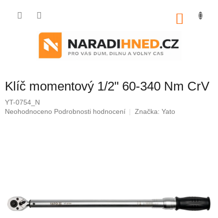
Přejít
na
NÁKU
obsah
KOŠÍK
Klíč momentový 1/2" 60-340 Nm CrV
YT-0754_N
Průměrné
Neohodnoceno
Podrobnosti hodnocení
Značka:
Yato
hodnocení
produktu
je
0,0
z
5
hvězdiček.