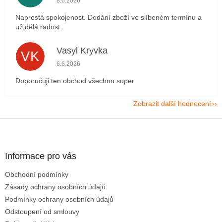
8.6.2026
Naprostá spokojenost. Dodání zboží ve slíbeném termínu a
už dělá radost.
Vasyl Kryvka
VK
Hodnocení obchodu je 5 z 5 hvězdiček.
6.6.2026
Doporučuji ten obchod všechno super
Zobrazit další hodnocení
Z
á
p
a
Informace pro vás
t
Obchodní podmínky
í
Zásady ochrany osobních údajů
Podmínky ochrany osobních údajů
Odstoupení od smlouvy