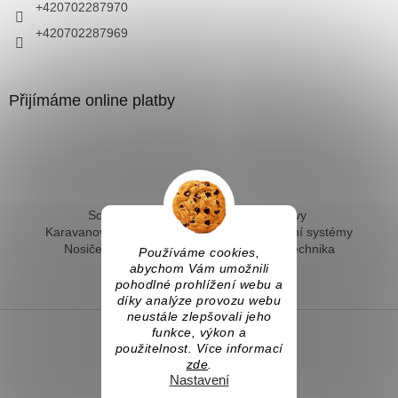
+420702287970
+420702287969
Přijímáme online platby
Solární ohřev vody - kompletní sestavy
Karavanové solární systémy
Ostrovní solární systémy
Nosiče kol na tažné
Hevery a dílenská technika
Používáme cookies,
Fotovoltaický ohřev vody
abychom Vám umožnili
pohodlné prohlížení webu a
díky analýze provozu webu
neustále zlepšovali jeho
funkce, výkon a
použitelnost. Více informací
Vytvořil Shoptet
zde
.
Nastavení