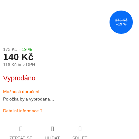
173 Kč
–19 %
173 Kč
–19 %
140 Kč
116 Kč bez DPH
Měrná
Vyprodáno
cena:
Možnosti doručení
Položka byla vyprodána…
Detailní informace
ZEPTAT SE
HLÍDAT
SDÍLET