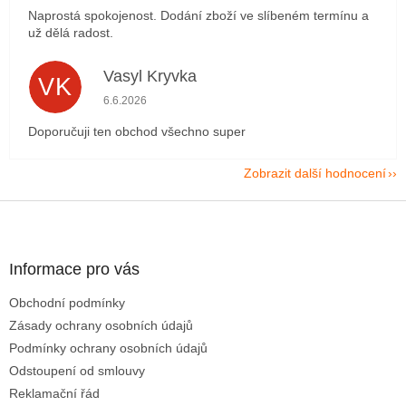
Naprostá spokojenost. Dodání zboží ve slíbeném termínu a
už dělá radost.
Vasyl Kryvka
VK
Hodnocení obchodu je 5 z 5 hvězdiček.
6.6.2026
Doporučuji ten obchod všechno super
Zobrazit další hodnocení
Z
á
p
a
Informace pro vás
t
Obchodní podmínky
í
Zásady ochrany osobních údajů
Podmínky ochrany osobních údajů
Odstoupení od smlouvy
Reklamační řád