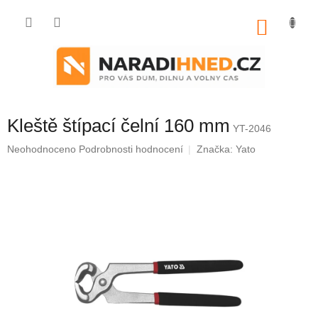
Přejít
na
NÁKU
obsah
KOŠÍK
Kleště štípací čelní 160 mm
YT-2046
Průměrné
Neohodnoceno
Podrobnosti hodnocení
Značka:
Yato
hodnocení
produktu
je
0,0
z
5
hvězdiček.