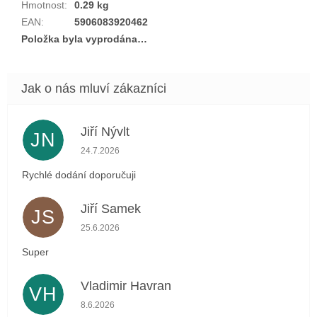
Hmotnost
:
0.29 kg
EAN
:
5906083920462
Položka byla vyprodána…
Jiří Nývlt
JN
Hodnocení obchodu je 5 z 5 hvězdiček.
24.7.2026
Rychlé dodání doporučuji
Jiří Samek
JS
Hodnocení obchodu je 5 z 5 hvězdiček.
25.6.2026
Super
Vladimir Havran
VH
Hodnocení obchodu je 5 z 5 hvězdiček.
8.6.2026