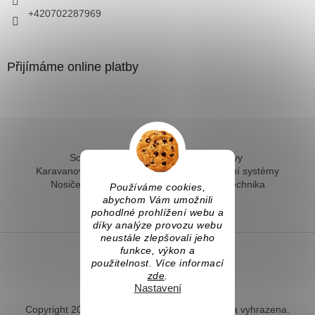
+420702287969
Přijímáme online platby
Solární ohřev vody - kompletní sestavy
Karavanové solární systémy
Ostrovní solární systémy
Nosiče kol na tažné
Hevery a dílenská technika
Používáme cookies,
Fotovoltaický ohřev vody
abychom Vám umožnili
pohodlné prohlížení webu a
díky analýze provozu webu
neustále zlepšovali jeho
funkce, výkon a
použitelnost. Více informací
Vytvořil Shoptet
zde
.
Nastavení
Copyright 2026
Naradihned.cz
. Všechna práva vyhrazena.