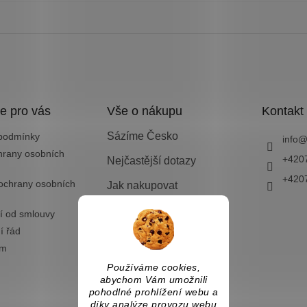
e pro vás
Vše o nákupu
Kontakt
Sázíme Česko
podmínky
info
hrany osobních
+420
Nejčastější dotazy
+420
ochrany osobních
Jak nakupovat
Doprava a platba
í od smlouvy
í řád
Vrácení zboží nebo
výměna
ám
Používáme cookies,
abychom Vám umožnili
pohodlné prohlížení webu a
díky analýze provozu webu