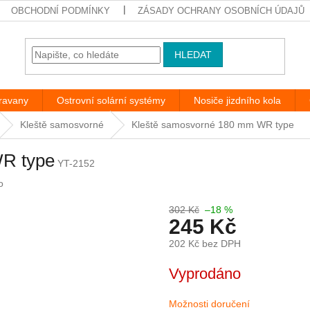
OBCHODNÍ PODMÍNKY
ZÁSADY OCHRANY OSOBNÍCH ÚDAJŮ
HLEDAT
aravany
Ostrovní solární systémy
Nosiče jizdního kola
Kleště samosvorné
Kleště samosvorné 180 mm WR type
R type
YT-2152
o
302 Kč
–18 %
245 Kč
202 Kč bez DPH
Měrná
Vyprodáno
cena:
Možnosti doručení