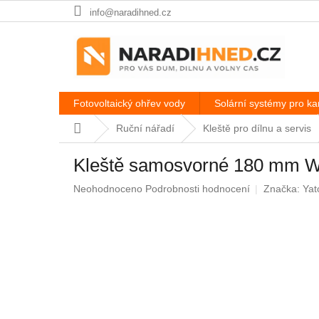
Přejít
info@naradihned.cz
na
obsah
Fotovoltaický ohřev vody
Solární systémy pro k
Domů
Ruční nářadí
Kleště pro dílnu a servis
Kleště samosvorné 180 mm W
Průměrné
Neohodnoceno
Podrobnosti hodnocení
Značka:
Yat
hodnocení
produktu
je
0,0
z
5
hvězdiček.