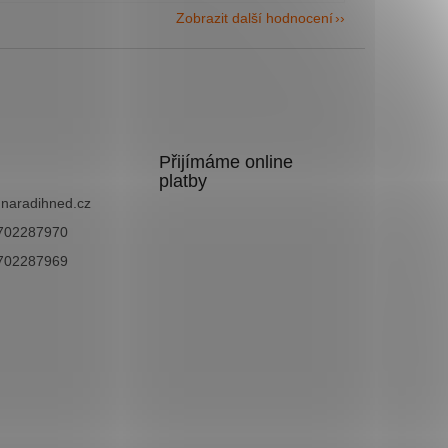
Zobrazit další hodnocení
Přijímáme online
platby
@
naradihned.cz
702287970
702287969