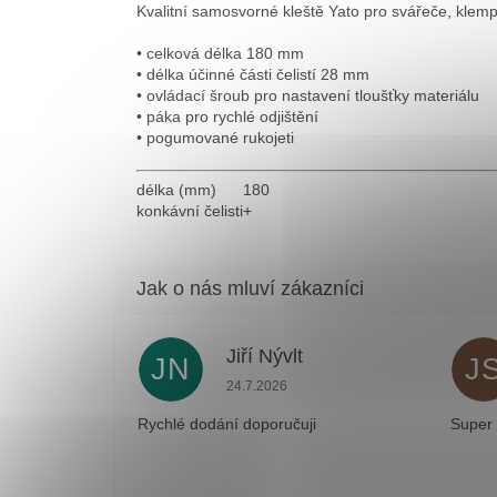
Kvalitní samosvorné kleště Yato pro svářeče, klempíř
• celková délka 180 mm
• délka účinné části čelistí 28 mm
• ovládací šroub pro nastavení tloušťky materiálu
• páka pro rychlé odjištění
• pogumované rukojeti
délka (mm)
180
konkávní čelisti
+
Jiří Nývlt
JN
J
Hodnocení obchodu je 5 z 5 hvězdiček
24.7.2026
Rychlé dodání doporučuji
Super