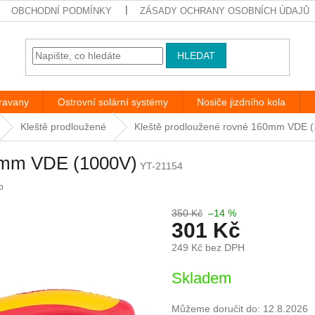
OBCHODNÍ PODMÍNKY
ZÁSADY OCHRANY OSOBNÍCH ÚDAJŮ
HLEDAT
aravany
Ostrovní solární systémy
Nosiče jizdního kola
Kleště prodloužené
Kleště prodloužené rovné 160mm VDE 
60mm VDE (1000V)
YT-21154
o
350 Kč
–14 %
301 Kč
249 Kč bez DPH
Měrná
Skladem
cena:
Můžeme doručit do:
12.8.2026