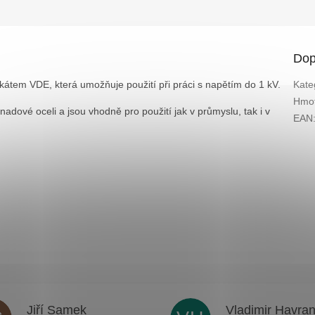
Dop
ifikátem VDE, která umožňuje použití při práci s napětím do 1 kV.
Kate
Hmot
adové oceli a jsou vhodně pro použití jak v průmyslu, tak i v
EAN
Jiří Samek
Vladimir Havra