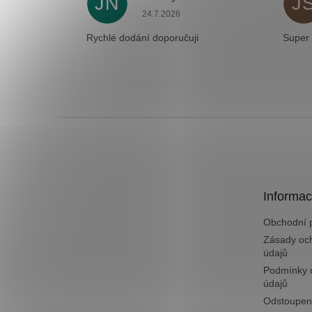
JN
J
Hodnocení obchodu je 5 z 5 hvězdiček
24.7.2026
Rychlé dodání doporučuji
Super
Z
á
p
a
t
Informac
í
Obchodní 
Zásady oc
údajů
Podmínky 
údajů
Odstoupen