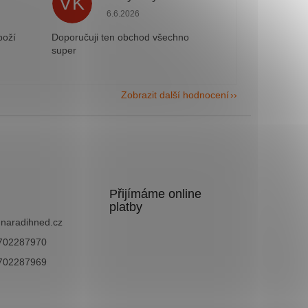
VK
e 5 z 5 hvězdiček.
Hodnocení obchodu je 5 z 5 hvězdiček.
6.6.2026
boží
Doporučuji ten obchod všechno
super
Zobrazit další hodnocení
Přijímáme online
platby
@
naradihned.cz
702287970
702287969