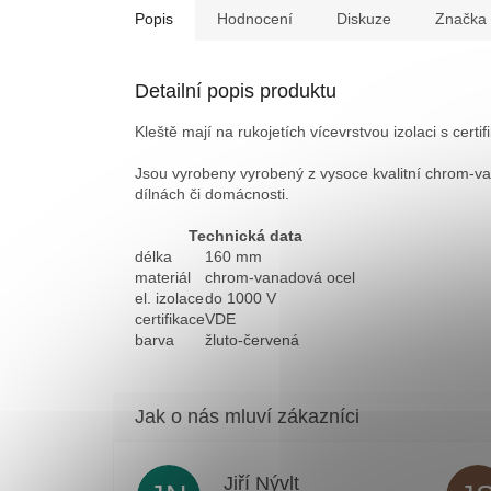
Popis
Hodnocení
Diskuze
Značka
Detailní popis produktu
Kleště mají na rukojetích vícevrstvou izolaci s cert
Jsou vyrobeny vyrobený z vysoce kvalitní chrom-van
dílnách či domácnosti.
Technická data
délka
160 mm
materiál
chrom-vanadová ocel
el. izolace
do 1000 V
certifikace
VDE
barva
žluto-červená
Jiří Nývlt