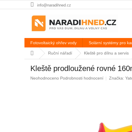
Přejít
info@naradihned.cz
na
obsah
Fotovoltaický ohřev vody
Solární systémy pro k
Domů
Ruční nářadí
Kleště pro dílnu a servis
Kleště prodloužené rovné 1
Průměrné
Neohodnoceno
Podrobnosti hodnocení
Značka:
Yat
hodnocení
produktu
je
0,0
z
5
hvězdiček.