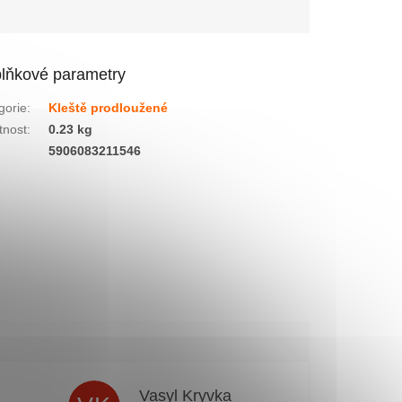
lňkové parametry
gorie
:
Kleště prodloužené
nost
:
0.23 kg
:
5906083211546
n
Vasyl Kryvka