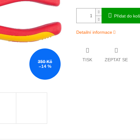
Přidat do koš
Detailní informace
TISK
ZEPTAT SE
350 Kč
–14 %