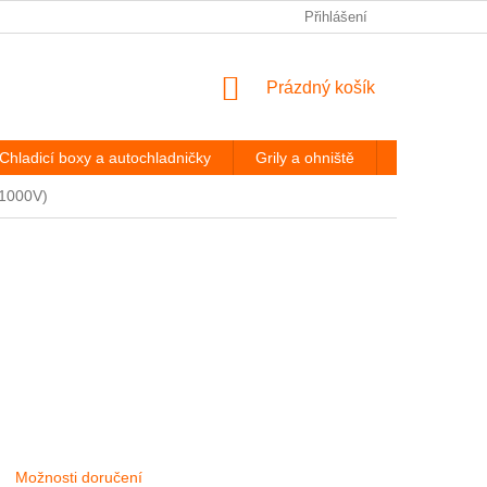
PODMÍNKY OCHRANY OSOBNÍCH ÚDAJŮ
Přihlášení
ODSTOUPENÍ OD
NÁKUPNÍ
Prázdný košík
KOŠÍK
Chladicí boxy a autochladničky
Grily a ohniště
Hevery a díl
(1000V)
Možnosti doručení