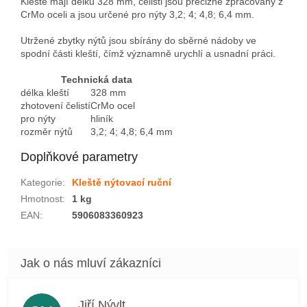
Klešte mají délku 328 mm, čelisti jsou precizně zpracovány z
CrMo oceli a jsou určené pro nýty 3,2; 4; 4,8; 6,4 mm.
Utržené zbytky nýtů jsou sbírány do sběrné nádoby ve
spodní části kleští, čímž významně urychlí a usnadní práci.
Technická data
délka kleští
328 mm
zhotovení čelistí
CrMo ocel
pro nýty
hliník
rozměr nýtů
3,2; 4; 4,8; 6,4 mm
Doplňkové parametry
Kategorie
:
Kleště nýtovací ruční
Hmotnost
:
1 kg
EAN
:
5906083360923
Jiří Nývlt