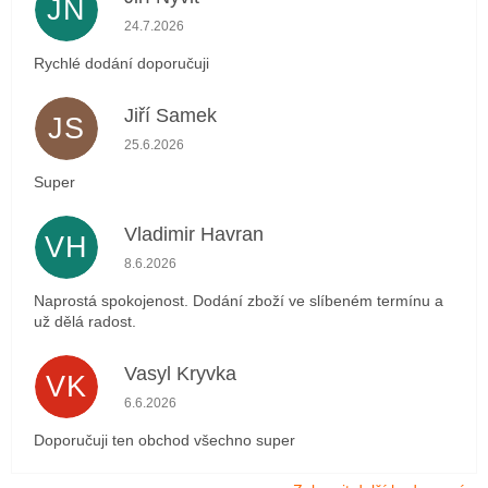
JN
Hodnocení obchodu je 5 z 5 hvězdiček.
24.7.2026
Rychlé dodání doporučuji
Jiří Samek
JS
Hodnocení obchodu je 5 z 5 hvězdiček.
25.6.2026
Super
Vladimir Havran
VH
Hodnocení obchodu je 5 z 5 hvězdiček.
8.6.2026
Naprostá spokojenost. Dodání zboží ve slíbeném termínu a
už dělá radost.
Vasyl Kryvka
VK
Hodnocení obchodu je 5 z 5 hvězdiček.
6.6.2026
Doporučuji ten obchod všechno super