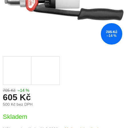
705 Kč
–14 %
705 Kč
–14 %
605 Kč
500 Kč bez DPH
Měrná
Skladem
cena: