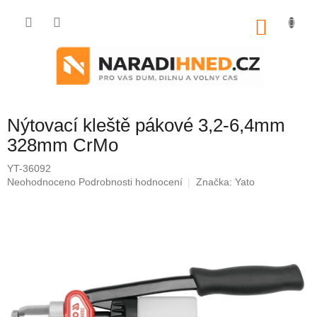
Přejít
na
NÁKU
obsah
KOŠÍK
Nýtovací kleště pákové 3,2-6,4mm
328mm CrMo
YT-36092
Průměrné
Neohodnoceno
Podrobnosti hodnocení
Značka:
Yato
hodnocení
produktu
je
0,0
z
5
hvězdiček.