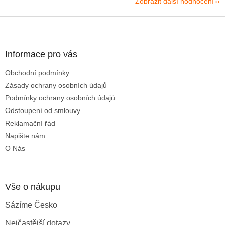
Zobrazit další hodnocení
Z
á
p
a
Informace pro vás
t
Obchodní podmínky
í
Zásady ochrany osobních údajů
Podmínky ochrany osobních údajů
Odstoupení od smlouvy
Reklamační řád
Napište nám
O Nás
Vše o nákupu
Sázíme Česko
Nejčastější dotazy