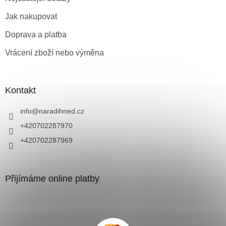
Jak nakupovat
Doprava a platba
Vrácení zboží nebo výměna
Kontakt
info
@
naradihned.cz
+420702287970
+420702287969
Přijímáme online platby