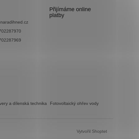
Přijímáme online
platby
@
naradihned.cz
702287970
702287969
ery a dílenská technika
Fotovoltaický ohřev vody
Vytvořil Shoptet