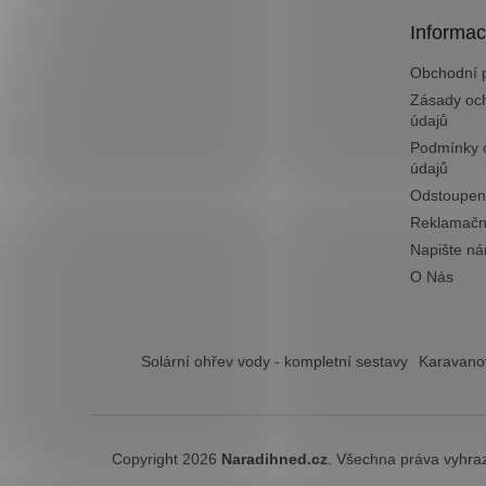
t
Informac
í
Obchodní 
Zásady oc
údajů
Podmínky 
údajů
Odstoupen
Reklamačn
Napište n
O Nás
Solární ohřev vody - kompletní sestavy
Karavanov
Copyright 2026
Naradihned.cz
. Všechna práva vyhra