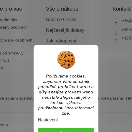
e pro vás
Vše o nákupu
Kontakt
Sázíme Česko
podmínky
info
hrany osobních
+420
Nejčastější dotazy
+420
ochrany osobních
Jak nakupovat
Doprava a platba
í od smlouvy
í řád
Vrácení zboží nebo
výměna
ám
Používáme cookies,
abychom Vám umožnili
pohodlné prohlížení webu a
díky analýze provozu webu
neustále zlepšovali jeho
é solární systémy
Ostrovní solární systémy
Nosiče kol na tažné
Hev
funkce, výkon a
použitelnost. Více informací
zde
.
Nastavení
zena.