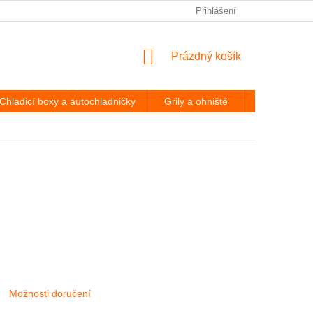
PODMÍNKY OCHRANY OSOBNÍCH ÚDAJŮ
Přihlášení
ODSTOUPENÍ OD
NÁKUPNÍ
Prázdný košík
KOŠÍK
Chladicí boxy a autochladničky
Grily a ohniště
Hevery a díl
Možnosti doručení