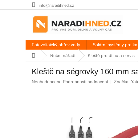
Přejít
info@naradihned.cz
na
obsah
Fotovoltaický ohřev vody
Solární systémy pro k
Domů
Ruční nářadí
Kleště pro dílnu a servis
Kleště na ségrovky 160 mm s
Průměrné
Neohodnoceno
Podrobnosti hodnocení
Značka:
Yat
hodnocení
produktu
je
0,0
z
5
hvězdiček.