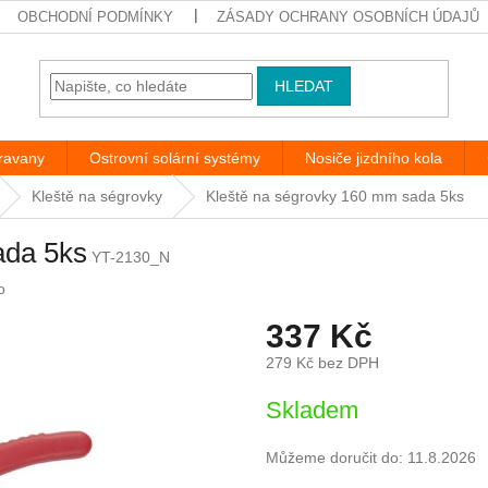
OBCHODNÍ PODMÍNKY
ZÁSADY OCHRANY OSOBNÍCH ÚDAJŮ
HLEDAT
aravany
Ostrovní solární systémy
Nosiče jizdního kola
Kleště na ségrovky
Kleště na ségrovky 160 mm sada 5ks
ada 5ks
YT-2130_N
o
337 Kč
279 Kč bez DPH
Měrná
Skladem
cena:
Můžeme doručit do:
11.8.2026