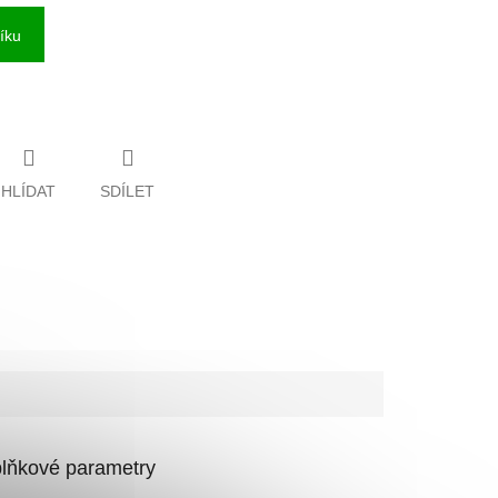
íku
HLÍDAT
SDÍLET
lňkové parametry