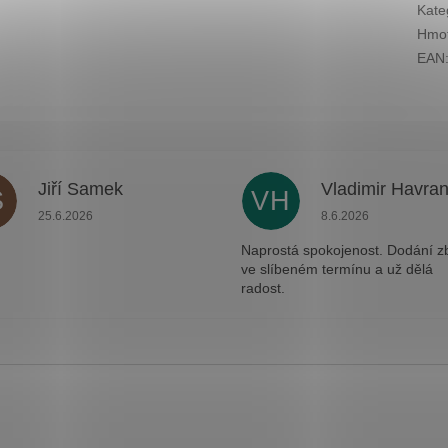
Kate
Hmot
EAN
Jiří Samek
Vladimir Havra
S
VH
.
Hodnocení obchodu je 5 z 5 hvězdiček.
Hodnocení obchodu j
25.6.2026
8.6.2026
Naprostá spokojenost. Dodání z
ve slíbeném termínu a už dělá
radost.