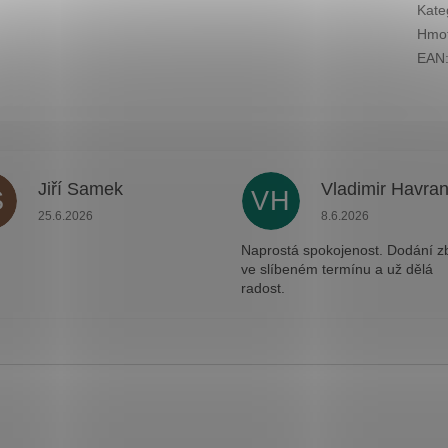
Kate
Hmot
EAN
Jiří Samek
Vladimir Havra
S
VH
.
Hodnocení obchodu je 5 z 5 hvězdiček.
Hodnocení obchodu j
25.6.2026
8.6.2026
Naprostá spokojenost. Dodání z
ve slíbeném termínu a už dělá
radost.