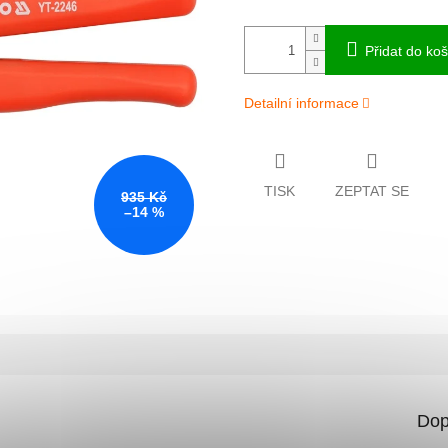
Přidat do koš
Detailní informace
TISK
ZEPTAT SE
935 Kč
–14 %
Dop