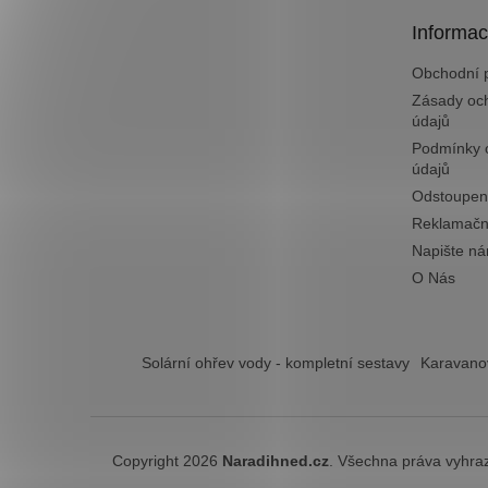
t
Informac
í
Obchodní 
Zásady oc
údajů
Podmínky 
údajů
Odstoupen
Reklamačn
Napište n
O Nás
Solární ohřev vody - kompletní sestavy
Karavanov
Copyright 2026
Naradihned.cz
. Všechna práva vyhra