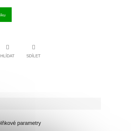
íku
HLÍDAT
SDÍLET
lňkové parametry