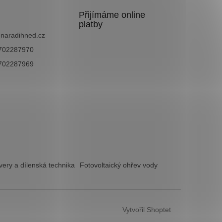
Přijímáme online
platby
@
naradihned.cz
702287970
702287969
ery a dílenská technika
Fotovoltaický ohřev vody
Vytvořil Shoptet