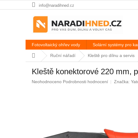
Přejít
info@naradihned.cz
na
obsah
Fotovoltaický ohřev vody
Solární systémy pro k
Domů
Ruční nářadí
Kleště pro dílnu a servis
Kleště konektorové 220 mm, 
Průměrné
Neohodnoceno
Podrobnosti hodnocení
Značka:
Yat
hodnocení
produktu
je
0,0
z
5
hvězdiček.