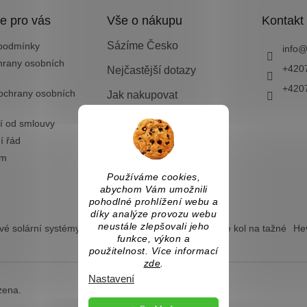
e pro vás
Vše o nákupu
Kontakt
Sázíme Česko
podmínky
info
hrany osobních
+420
Nejčastější dotazy
+420
ochrany osobních
Jak nakupovat
Doprava a platba
í od smlouvy
í řád
Vrácení zboží nebo
výměna
ám
Používáme cookies,
abychom Vám umožnili
pohodlné prohlížení webu a
díky analýze provozu webu
neustále zlepšovali jeho
é solární systémy
Ostrovní solární systémy
Nosiče kol na tažné
Hev
funkce, výkon a
použitelnost. Více informací
zde
.
Nastavení
zena.