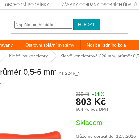
OBCHODNÍ PODMÍNKY
ZÁSADY OCHRANY OSOBNÍCH ÚDAJŮ
HLEDAT
aravany
Ostrovní solární systémy
Nosiče jizdního kola
Kleště na konektory
Kleště konektorové 220 mm, průměr 0,
průměr 0,5-6 mm
YT-2246_N
o
935 Kč
–14 %
803 Kč
664 Kč bez DPH
Měrná
Skladem
cena:
Můžeme doručit do:
12.8.2026