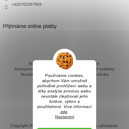
+420702287969
Přijímáme online platby
Solární ohřev vody - kompletní sestavy
Karavanové solární systémy
Ostrovní solární systémy
Nosiče kol na tažné
Hevery a dílenská technika
Používáme cookies,
Fotovoltaický ohřev vody
abychom Vám umožnili
pohodlné prohlížení webu a
díky analýze provozu webu
neustále zlepšovali jeho
funkce, výkon a
použitelnost. Více informací
Vytvořil Shoptet
zde
.
Nastavení
Copyright 2026
Naradihned.cz
. Všechna práva vyhrazena.