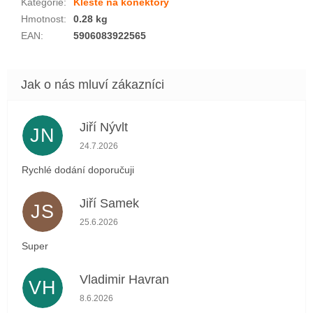
Kategorie
:
Kleště na konektory
Hmotnost
:
0.28 kg
EAN
:
5906083922565
Jiří Nývlt
JN
Hodnocení obchodu je 5 z 5 hvězdiček.
24.7.2026
Rychlé dodání doporučuji
Jiří Samek
JS
Hodnocení obchodu je 5 z 5 hvězdiček.
25.6.2026
Super
Vladimir Havran
VH
Hodnocení obchodu je 5 z 5 hvězdiček.
8.6.2026