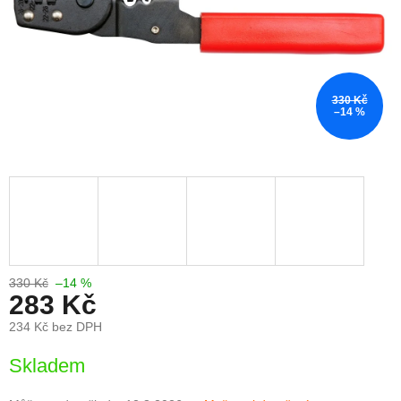
330 Kč
–14 %
330 Kč
–14 %
283 Kč
234 Kč bez DPH
Měrná
Skladem
cena: