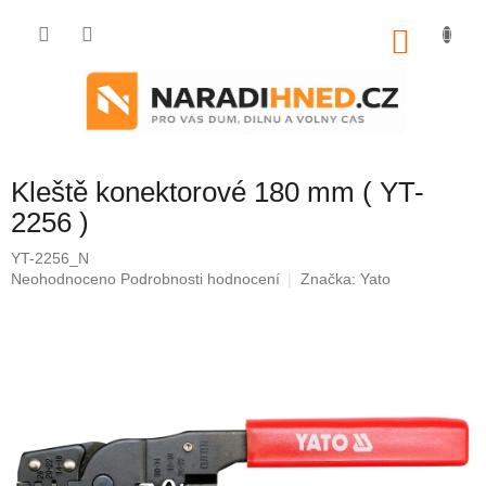
Přejít
na
NÁKU
obsah
KOŠÍK
Kleště konektorové 180 mm ( YT-
2256 )
YT-2256_N
Průměrné
Neohodnoceno
Podrobnosti hodnocení
Značka:
Yato
hodnocení
produktu
je
0,0
z
5
hvězdiček.