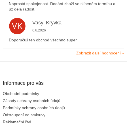
Naprostá spokojenost. Dodání zboží ve slíbeném termínu a
už dělá radost.
Vasyl Kryvka
VK
Hodnocení obchodu je 5 z 5 hvězdiček.
6.6.2026
Doporučuji ten obchod všechno super
Zobrazit další hodnocení
Z
á
p
a
Informace pro vás
t
Obchodní podmínky
í
Zásady ochrany osobních údajů
Podmínky ochrany osobních údajů
Odstoupení od smlouvy
Reklamační řád