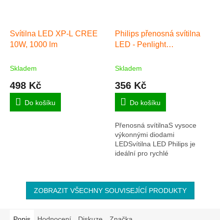
Svítilna LED XP-L CREE
Philips přenosná svítilna
10W, 1000 lm
LED - Penlight
Professional
Skladem
Skladem
498 Kč
356 Kč
Do košíku
Do košíku
Přenosná svítilnaS vysoce
výkonnými diodami
LEDSvítilna LED Philips je
ideální pro rychlé
prohledávání oblasti. Vejde se
do jakékoli kapsy a nabídne
výkonné světlo v pohodlném...
ZOBRAZIT VŠECHNY SOUVISEJÍCÍ PRODUKTY
Popis
Hodnocení
Diskuze
Značka