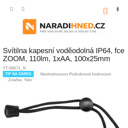
Přejít
na
NÁKU
obsah
KOŠÍK
Svítilna kapesní voděodolná IP64, fce
ZOOM, 110lm, 1xAA, 100x25mm
YT-08571_N
Průměrné
Neohodnoceno
Podrobnosti hodnocení
TIP NA DÁREK
hodnocení
Značka:
Yato
produktu
je
0,0
z
5
hvězdiček.