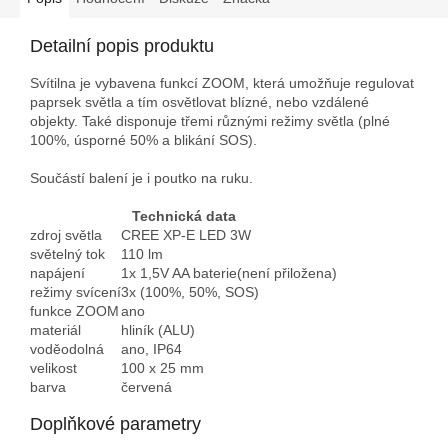
Detailní popis produktu
Svítilna je vybavena funkcí ZOOM, která umožňuje regulovat
paprsek světla a tím osvětlovat blízné, nebo vzdálené
objekty. Také disponuje třemi různými režimy světla (plné
100%, úsporné 50% a blikání SOS).
Součástí balení je i poutko na ruku.
Technická data
zdroj světla
CREE XP-E LED 3W
světelný tok
110 lm
napájení
1x 1,5V AA baterie(není přiložena)
režimy svícení
3x (100%, 50%, SOS)
funkce ZOOM
ano
materiál
hliník (ALU)
voděodolná
ano, IP64
velikost
100 x 25 mm
barva
červená
Doplňkové parametry