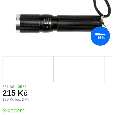
331 Kč
–35 %
331 Kč
–35 %
215 Kč
178 Kč bez DPH
Měrná
Skladem
cena: