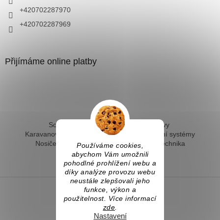
+420702287970
+420702287969
Přijímáme online platby
Solární ohřev vody - kompletní sestavy
Karavanové solární systémy
Ostrovní solární systémy
Nosiče kol na tažné
Hevery a dílenská technika
Používáme cookies,
Fotovoltaický ohřev vody
abychom Vám umožnili
pohodlné prohlížení webu a
díky analýze provozu webu
neustále zlepšovali jeho
funkce, výkon a
použitelnost. Více informací
Vytvořil Shoptet
zde
.
Nastavení