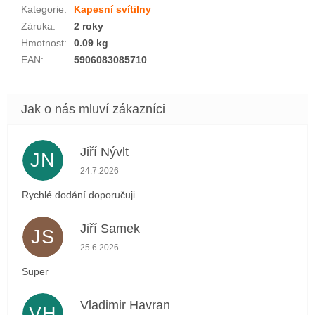
Kategorie
:
Kapesní svítilny
Záruka
:
2 roky
Hmotnost
:
0.09 kg
EAN
:
5906083085710
Jiří Nývlt
JN
Hodnocení obchodu je 5 z 5 hvězdiček.
24.7.2026
Rychlé dodání doporučuji
Jiří Samek
JS
Hodnocení obchodu je 5 z 5 hvězdiček.
25.6.2026
Super
Vladimir Havran
VH