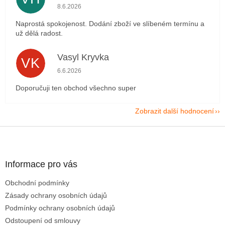
Hodnocení obchodu je 5 z 5 hvězdiček.
8.6.2026
Naprostá spokojenost. Dodání zboží ve slíbeném termínu a
už dělá radost.
Vasyl Kryvka
VK
Hodnocení obchodu je 5 z 5 hvězdiček.
6.6.2026
Doporučuji ten obchod všechno super
Zobrazit další hodnocení
Z
á
p
a
Informace pro vás
t
Obchodní podmínky
í
Zásady ochrany osobních údajů
Podmínky ochrany osobních údajů
Odstoupení od smlouvy