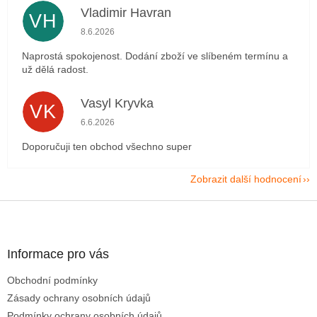
Vladimir Havran
VH
Hodnocení obchodu je 5 z 5 hvězdiček.
8.6.2026
Naprostá spokojenost. Dodání zboží ve slíbeném termínu a
už dělá radost.
Vasyl Kryvka
VK
Hodnocení obchodu je 5 z 5 hvězdiček.
6.6.2026
Doporučuji ten obchod všechno super
Zobrazit další hodnocení
Z
á
p
a
Informace pro vás
t
Obchodní podmínky
í
Zásady ochrany osobních údajů
Podmínky ochrany osobních údajů