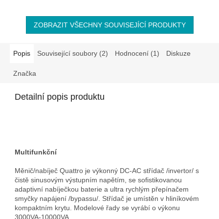
rychlým transferovým
přepínačem zdroje napájení...
ZOBRAZIT VŠECHNY SOUVISEJÍCÍ PRODUKTY
Popis
Související soubory (2)
Hodnocení (1)
Diskuze
Značka
Detailní popis produktu
Multifunkční
Měnič/nabíječ Quattro je výkonný DC-AC střídač /invertor/ s
čistě sinusovým výstupním napětím, se sofistikovanou
adaptivní nabíječkou baterie a ultra rychlým přepínačem
smyčky napájení /bypassu/. Střídač je umístěn v hliníkovém
kompaktním krytu. Modelové řady se vyrábí o výkonu
3000VA-10000VA.