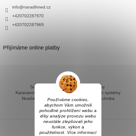
info
@
naradihned.cz
+420702287970
+420702287969
Přijímáme online platby
Solární ohřev vody - kompletní sestavy
Karavanové solární systémy
Ostrovní solární systémy
Nosiče kol na tažné
Hevery a dílenská technika
Používáme cookies,
Fotovoltaický ohřev vody
abychom Vám umožnili
pohodlné prohlížení webu a
díky analýze provozu webu
neustále zlepšovali jeho
funkce, výkon a
použitelnost. Více informací
Vytvořil Shoptet