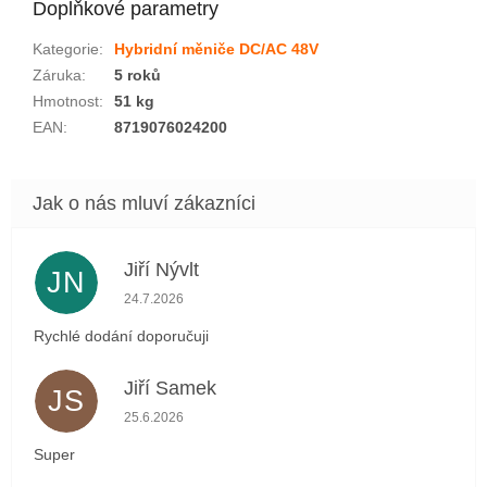
Doplňkové parametry
Kategorie
:
Hybridní měniče DC/AC 48V
Záruka
:
5 roků
Hmotnost
:
51 kg
EAN
:
8719076024200
Jiří Nývlt
JN
Hodnocení obchodu je 5 z 5 hvězdiček.
24.7.2026
Rychlé dodání doporučuji
Jiří Samek
JS
Hodnocení obchodu je 5 z 5 hvězdiček.
25.6.2026
Super