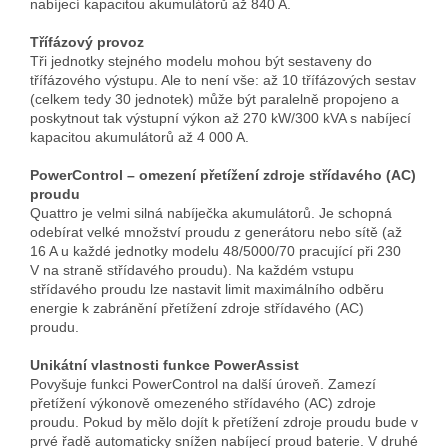
nabíjecí kapacitou akumulátorů až 840 A.
Třífázový provoz
Tři jednotky stejného modelu mohou být sestaveny do
třífázového výstupu. Ale to není vše: až 10 třífázových sestav
(celkem tedy 30 jednotek) může být paralelně propojeno a
poskytnout tak výstupní výkon až 270 kW/300 kVA s nabíjecí
kapacitou akumulátorů až 4 000 A.
PowerControl – omezení přetížení zdroje střídavého (AC)
proudu
Quattro je velmi silná nabíječka akumulátorů. Je schopná
odebírat velké množství proudu z generátoru nebo sítě (až
16 A u každé jednotky modelu
48/5000/70
pracující při 230
V na straně střídavého proudu). Na každém vstupu
střídavého proudu lze nastavit limit maximálního odběru
energie k zabránění přetížení zdroje střídavého (AC)
proudu.
Unikátní vlastnosti funkce PowerAssist
Povyšuje funkci PowerControl na další úroveň. Zamezí
přetížení výkonově omezeného střídavého (AC) zdroje
proudu. Pokud by mělo dojít k přetížení zdroje proudu bude v
prvé řadě automaticky snížen nabíjecí proud baterie. V druhé