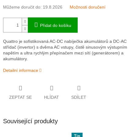
Můžeme doručit do:
19.8.2026
Možnosti doručení
Přidat do košíku
Quattro je sofistikovaná AC-DC nabíječka akumulátorů a DC-AC
střídač (invertor) s dvěma AC vstupy, čistě sinusovým výstupním
napětím a ultra rychlým přepínačem mezi sítí (generátorem) a
akumulátory.
Detailní informace
ZEPTAT SE
HLÍDAT
SDÍLET
Související produkty
Tip