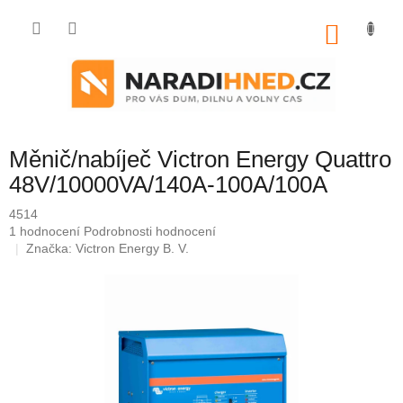
Přejít
na
NÁKU
obsah
KOŠÍK
Měnič/nabíječ Victron Energy Quattro
48V/10000VA/140A-100A/100A
4514
Průměrné
1 hodnocení
Podrobnosti hodnocení
hodnocení
Značka:
Victron Energy B. V.
produktu
je
5,0
z
5
hvězdiček.