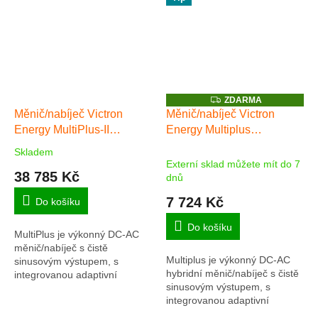
Z
ZDARMA
D
Měnič/nabíječ Victron
Měnič/nabíječ Victron
A
Energy MultiPlus-II
Energy Multiplus
R
M
48V/10000VA/140-100
48V/800VA/9A-16A
A
Skladem
Průměrné
230V
Externí sklad můžete mít do 7
hodnocení
38 785 Kč
dnů
produktu
je
7 724 Kč
Do košíku
5,0
z
Do košíku
MultiPlus je výkonný DC-AC
5
měnič/nabíječ s čistě
hvězdiček.
Multiplus je výkonný DC-AC
sinusovým výstupem, s
hybridní měnič/nabíječ s čistě
integrovanou adaptivní
sinusovým výstupem, s
nabíječkou baterií a ultra
integrovanou adaptivní
rychlým transferovým
nabíječkou baterií a ultra
přepínačem zdroje napájení...