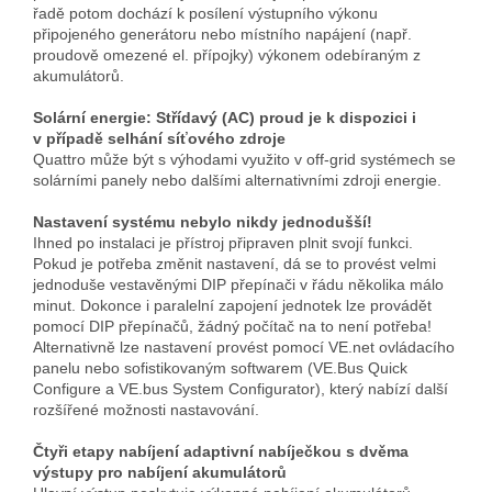
řadě potom dochází k posílení výstupního výkonu
připojeného generátoru nebo místního napájení (např.
proudově omezené el. přípojky) výkonem odebíraným z
akumulátorů.
Solární energie: Střídavý (AC) proud je k dispozici i
v případě selhání síťového zdroje
Quattro může být s výhodami využito v off-grid systémech se
solárními panely nebo dalšími alternativními zdroji energie.
Nastavení systému nebylo nikdy jednodušší!
Ihned po instalaci je přístroj připraven plnit svojí funkci.
Pokud je potřeba změnit nastavení, dá se to provést velmi
jednoduše vestavěnými DIP přepínači v řádu několika málo
minut. Dokonce i paralelní zapojení jednotek lze provádět
pomocí DIP přepínačů, žádný počítač na to není potřeba!
Alternativně lze nastavení provést pomocí VE.net ovládacího
panelu nebo sofistikovaným softwarem (VE.Bus Quick
Configure a VE.bus System Configurator), který nabízí další
rozšířené možnosti nastavování.
Čtyři etapy nabíjení adaptivní nabíječkou s dvěma
výstupy pro nabíjení akumulátorů