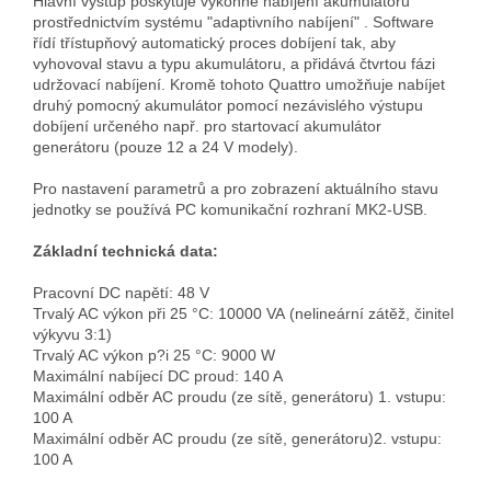
Hlavní výstup poskytuje výkonné nabíjení akumulátorů
prostřednictvím systému "adaptivního nabíjení" . Software
řídí třístupňový automatický proces dobíjení tak, aby
vyhovoval stavu a typu akumulátoru, a přidává čtvrtou fázi
udržovací nabíjení. Kromě tohoto Quattro umožňuje nabíjet
druhý pomocný akumulátor pomocí nezávislého výstupu
dobíjení určeného např. pro startovací akumulátor
generátoru (pouze 12 a 24 V modely).
Pro nastavení parametrů a pro zobrazení aktuálního stavu
jednotky se používá PC komunikační rozhraní MK2-USB.
Základní technická data:
Pracovní DC napětí: 48 V
Trvalý AC výkon při 25 °C: 10000 VA (nelineární zátěž, činitel
výkyvu 3:1)
Trvalý AC výkon p?i 25 °C: 9000 W
Maximální nabíjecí DC proud: 140 A
Maximální odběr AC proudu (ze sítě, generátoru) 1. vstupu:
100 A
Maximální odběr AC proudu (ze sítě, generátoru)2. vstupu:
100 A