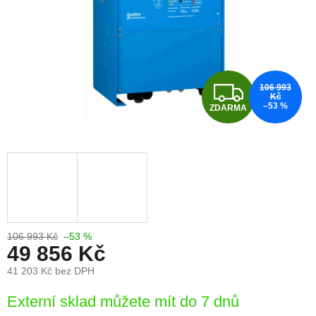
Z
106 993
Kč
–53 %
ZDARMA
D
A
R
M
A
106 993 Kč
–53 %
49 856 Kč
41 203 Kč bez DPH
Měrná
Externí sklad můžete mít do 7 dnů
cena: