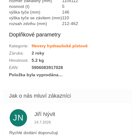
rozměr základny (mm)
110x112
nosnost (t)
5
výška tyče (mm)
146
výška tyče se závitem (mm)
110
rozsah zdvihu (mm)
212-462
Doplňkové parametry
Kategorie
:
Hevery hydraulické pístové
Záruka
:
2 roky
Hmotnost
:
5.2 kg
EAN
:
5906083917028
Položka byla vyprodána…
Jiří Nývlt
JN
Hodnocení obchodu je 5 z 5 hvězdiček.
24.7.2026
Rychlé dodání doporučuji