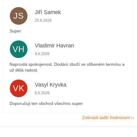
Jiří Samek
JS
Hodnocení obchodu je 5 z 5 hvězdiček.
25.6.2026
Super
Vladimir Havran
VH
Hodnocení obchodu je 5 z 5 hvězdiček.
8.6.2026
Naprostá spokojenost. Dodání zboží ve slíbeném termínu a
už dělá radost.
Vasyl Kryvka
VK
Hodnocení obchodu je 5 z 5 hvězdiček.
6.6.2026
Doporučuji ten obchod všechno super
Zobrazit další hodnocení
Z
á