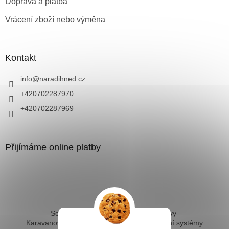
Doprava a platba
Vrácení zboží nebo výměna
Kontakt
info
@
naradihned.cz
+420702287970
+420702287969
Přijímáme online platby
Solární ohřev vody - kompletní sestavy
Karavanové solární systémy
Ostrovní solární systémy