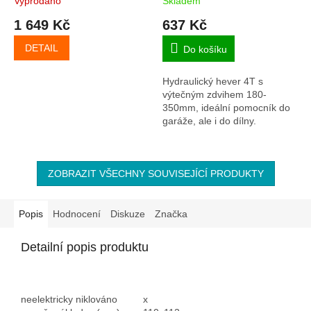
Vyprodáno
Skladem
1 649 Kč
637 Kč
DETAIL
Do košíku
Hydraulický hever 4T s
výtečným zdvihem 180-
350mm, ideální pomocník do
garáže, ale i do dílny.
ZOBRAZIT VŠECHNY SOUVISEJÍCÍ PRODUKTY
Popis
Hodnocení
Diskuze
Značka
Detailní popis produktu
neelektricky niklováno
x