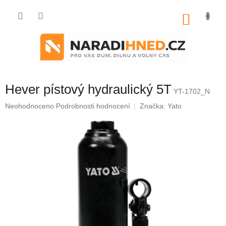
Přejít
na
NÁKU
obsah
KOŠÍK
Hever pístový hydraulický 5T
YT-1702_N
Průměrné
Neohodnoceno
Podrobnosti hodnocení
Značka:
Yato
hodnocení
produktu
je
0,0
z
5
hvězdiček.