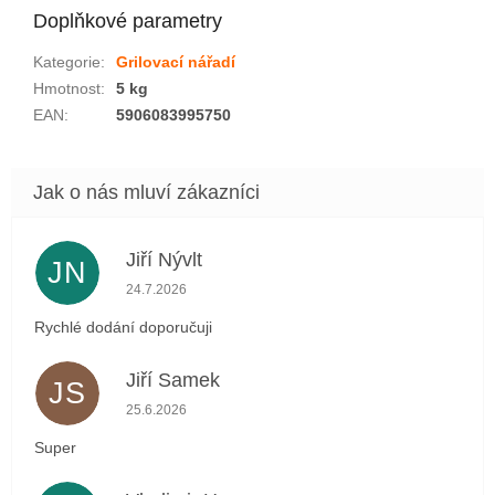
Doplňkové parametry
Kategorie
:
Grilovací nářadí
Hmotnost
:
5 kg
EAN
:
5906083995750
Jiří Nývlt
JN
Hodnocení obchodu je 5 z 5 hvězdiček.
24.7.2026
Rychlé dodání doporučuji
Jiří Samek
JS
Hodnocení obchodu je 5 z 5 hvězdiček.
25.6.2026
Super