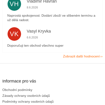
Vladimir Havran
VH
Hodnocení obchodu je 5 z 5 hvězdiček.
8.6.2026
Naprostá spokojenost. Dodání zboží ve slíbeném termínu a
už dělá radost.
Vasyl Kryvka
VK
Hodnocení obchodu je 5 z 5 hvězdiček.
6.6.2026
Doporučuji ten obchod všechno super
Zobrazit další hodnocení
Z
á
p
a
Informace pro vás
t
Obchodní podmínky
í
Zásady ochrany osobních údajů
Podmínky ochrany osobních údajů