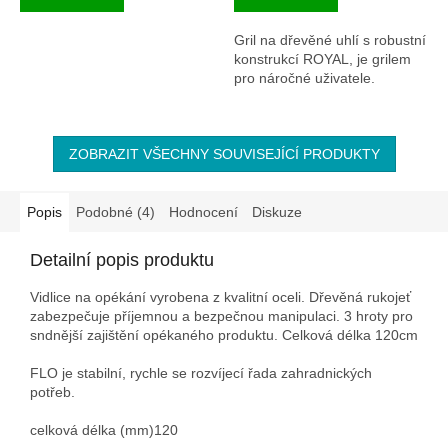
5,0
5,0
z
z
Gril na dřevěné uhlí s robustní
5
5
konstrukcí ROYAL, je grilem
hvězdiček.
hvězdiček.
pro náročné uživatele.
ZOBRAZIT VŠECHNY SOUVISEJÍCÍ PRODUKTY
Popis
Podobné (4)
Hodnocení
Diskuze
Detailní popis produktu
Vidlice na opékání vyrobena z kvalitní oceli. Dřevěná rukojeť
zabezpečuje příjemnou a bezpečnou manipulaci. 3 hroty pro
sndnější zajištění opékaného produktu. Celková délka 120cm
FLO je stabilní, rychle se rozvíjecí řada zahradnických
potřeb.
celková délka (mm)
120