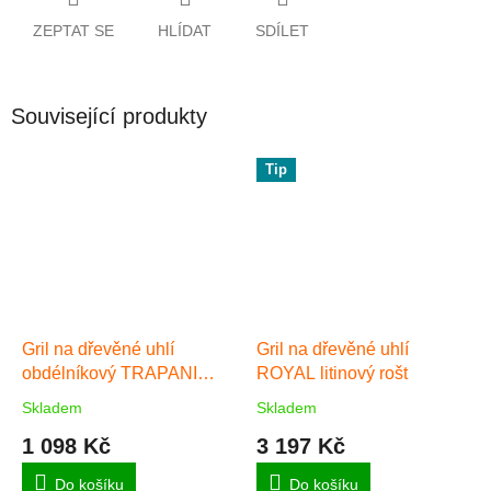
ZEPTAT SE
HLÍDAT
SDÍLET
Související produkty
Tip
Gril na dřevěné uhlí
Gril na dřevěné uhlí
obdélníkový TRAPANI
ROYAL litinový rošt
46cm
Skladem
Skladem
Průměrné
Průměrné
hodnocení
hodnocení
1 098 Kč
3 197 Kč
produktu
produktu
je
je
Do košíku
Do košíku