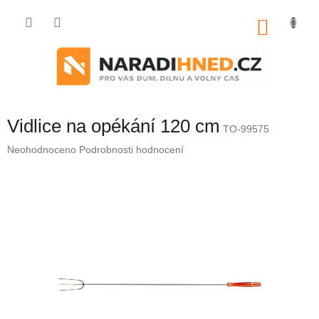
Přejít
na
NÁKU
obsah
KOŠÍK
Vidlice na opékání 120 cm
TO-99575
Průměrné
Neohodnoceno
Podrobnosti hodnocení
hodnocení
produktu
je
0,0
z
5
hvězdiček.