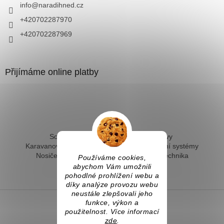
info
@
naradihned.cz
+420702287970
+420702287969
Přijímáme online platby
Solární ohřev vody - kompletní sestavy
Karavanové solární systémy
Ostrovní solární systémy
Nosiče kol na tažné
Hevery a dílenská technika
Používáme cookies,
Fotovoltaický ohřev vody
abychom Vám umožnili
pohodlné prohlížení webu a
díky analýze provozu webu
neustále zlepšovali jeho
funkce, výkon a
použitelnost. Více informací
Vytvořil Shoptet
zde
.