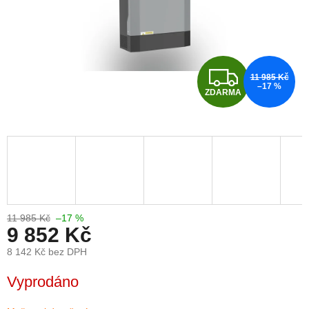
Z
11 985 Kč
–17 %
ZDARMA
D
A
R
M
A
11 985 Kč
–17 %
9 852 Kč
8 142 Kč bez DPH
Měrná
Vyprodáno
cena: