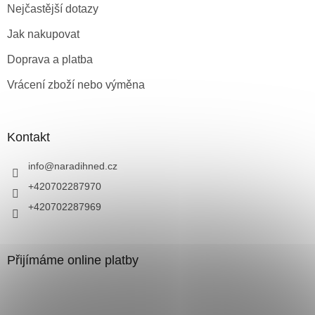
Nejčastější dotazy
Jak nakupovat
Doprava a platba
Vrácení zboží nebo výměna
Kontakt
info
@
naradihned.cz
+420702287970
+420702287969
Přijímáme online platby