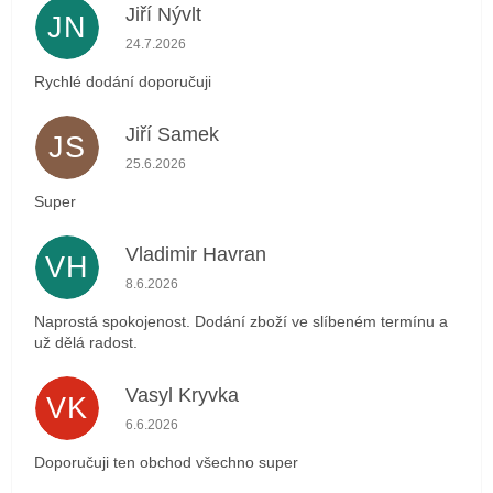
Jiří Nývlt
JN
Hodnocení obchodu je 5 z 5 hvězdiček.
24.7.2026
Rychlé dodání doporučuji
Jiří Samek
JS
Hodnocení obchodu je 5 z 5 hvězdiček.
25.6.2026
Super
Vladimir Havran
VH
Hodnocení obchodu je 5 z 5 hvězdiček.
8.6.2026
Naprostá spokojenost. Dodání zboží ve slíbeném termínu a
už dělá radost.
Vasyl Kryvka
VK
Hodnocení obchodu je 5 z 5 hvězdiček.
6.6.2026
Doporučuji ten obchod všechno super