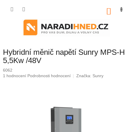
Přejít
na
NÁKU
obsah
KOŠÍK
Hybridní měnič napětí Sunry MPS-H
5,5Kw /48V
6062
Průměrné
1 hodnocení
Podrobnosti hodnocení
Značka:
Sunry
hodnocení
produktu
je
5,0
z
5
hvězdiček.