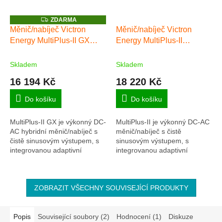
Z
ZDARMA
D
Měnič/nabíječ Victron
Měnič/nabíječ Victron
A
Energy MultiPlus-II GX
Energy MultiPlus-II
R
M
48V/3000VA/35A-32A
48/4k5/55-32
A
Skladem
Skladem
16 194 Kč
18 220 Kč
Do košíku
Do košíku
MultiPlus-II GX je výkonný DC-
MultiPlus-II je výkonný DC-AC
AC hybridní měnič/nabíječ s
měnič/nabíječ s čistě
čistě sinusovým výstupem, s
sinusovým výstupem, s
integrovanou adaptivní
integrovanou adaptivní
nabíječkou baterií a ultra
nabíječkou baterií a ultra
rychlým transferovým
rychlým transferovým
přepínačem zdroje...
přepínačem zdroje napájení...
ZOBRAZIT VŠECHNY SOUVISEJÍCÍ PRODUKTY
Popis
Související soubory (2)
Hodnocení (1)
Diskuze