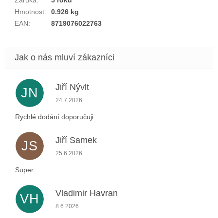
Záruka
:
5 roků
Hmotnost
:
0.926 kg
EAN
:
8719076022763
Jiří Nývlt
JN
Hodnocení obchodu je 5 z 5 hvězdiček.
24.7.2026
Rychlé dodání doporučuji
Jiří Samek
JS
Hodnocení obchodu je 5 z 5 hvězdiček.
25.6.2026
Super
Vladimir Havran
VH
Hodnocení obchodu je 5 z 5 hvězdiček.
8.6.2026