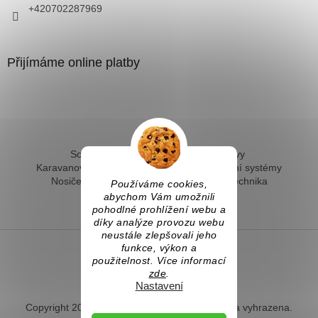
+420702287969
Přijímáme online platby
Solární ohřev vody - kompletní sestavy
Karavanové solární systémy
Ostrovní solární systémy
Nosiče kol na tažné
Hevery a dílenská technika
Používáme cookies,
Fotovoltaický ohřev vody
abychom Vám umožnili
pohodlné prohlížení webu a
díky analýze provozu webu
neustále zlepšovali jeho
funkce, výkon a
použitelnost. Více informací
Vytvořil Shoptet
zde
.
Nastavení
Copyright 2026
Naradihned.cz
. Všechna práva vyhrazena.