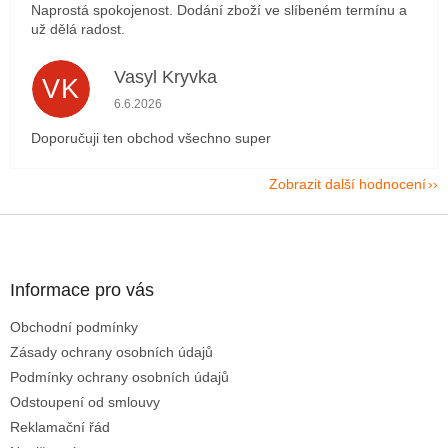
Naprostá spokojenost. Dodání zboží ve slíbeném termínu a
už dělá radost.
Vasyl Kryvka
VK
Hodnocení obchodu je 5 z 5 hvězdiček.
6.6.2026
Doporučuji ten obchod všechno super
Zobrazit další hodnocení
Z
á
p
a
Informace pro vás
t
Obchodní podmínky
í
Zásady ochrany osobních údajů
Podmínky ochrany osobních údajů
Odstoupení od smlouvy
Reklamační řád