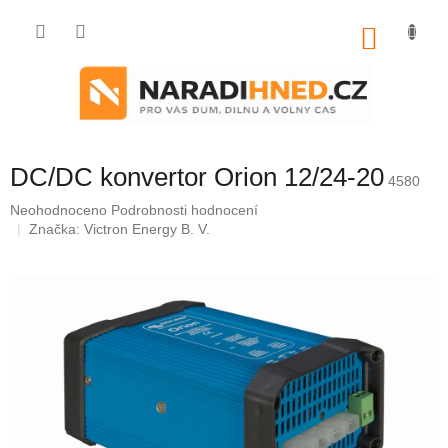
Přejít
na
NÁKU
obsah
KOŠÍK
DC/DC konvertor Orion 12/24-20
4580
Průměrné
Neohodnoceno
Podrobnosti hodnocení
hodnocení
Značka:
Victron Energy B. V.
produktu
je
0,0
z
5
hvězdiček.