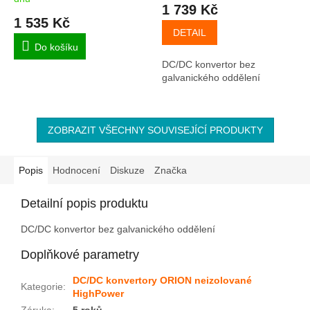
1 739 Kč
1 535 Kč
DETAIL
Do košíku
DC/DC konvertor bez
galvanického oddělení
ZOBRAZIT VŠECHNY SOUVISEJÍCÍ PRODUKTY
Popis
Hodnocení
Diskuze
Značka
Detailní popis produktu
DC/DC konvertor bez galvanického oddělení
Doplňkové parametry
DC/DC konvertory ORION neizolované
Kategorie
:
HighPower