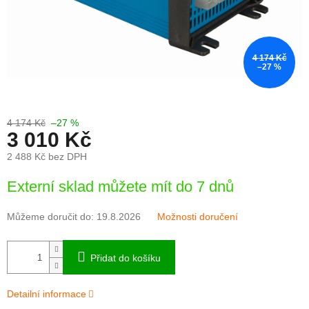
4 174 Kč
–27 %
4 174 Kč
–27 %
3 010 Kč
2 488 Kč bez DPH
Měrná
Externí sklad můžete mít do 7 dnů
cena:
Můžeme doručit do:
19.8.2026
Možnosti doručení
Přidat do košíku
Detailní informace