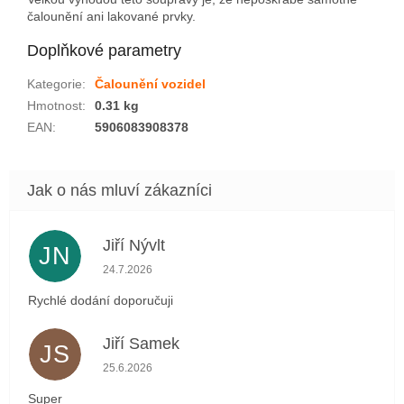
čalounění ani lakované prvky.
Doplňkové parametry
Kategorie
:
Čalounění vozidel
Hmotnost
:
0.31 kg
EAN
:
5906083908378
Jiří Nývlt
JN
Hodnocení obchodu je 5 z 5 hvězdiček.
24.7.2026
Rychlé dodání doporučuji
Jiří Samek
JS
Hodnocení obchodu je 5 z 5 hvězdiček.
25.6.2026
Super