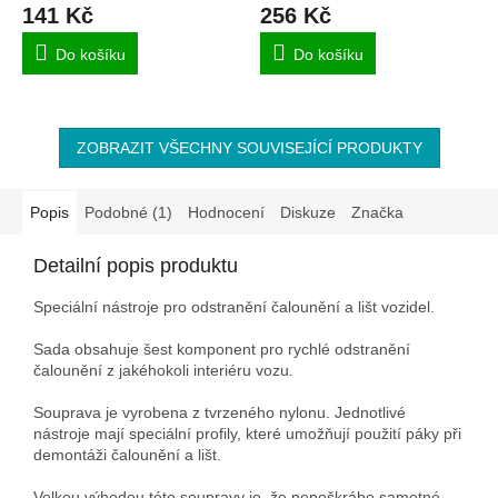
141 Kč
256 Kč
Do košíku
Do košíku
ZOBRAZIT VŠECHNY SOUVISEJÍCÍ PRODUKTY
Popis
Podobné (1)
Hodnocení
Diskuze
Značka
Detailní popis produktu
Speciální nástroje pro odstranění čalounění a lišt vozidel.
Sada obsahuje šest komponent pro rychlé odstranění
čalounění z jakéhokoli interiéru vozu.
Souprava je vyrobena z tvrzeného nylonu. Jednotlivé
nástroje mají speciální profily, které umožňují použití páky při
demontáži čalounění a lišt.
Velkou výhodou této soupravy je, že nepoškrábe samotné