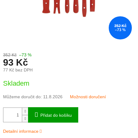
352 Kč
–73 %
352 Kč
–73 %
93 Kč
77 Kč bez DPH
Měrná
Skladem
cena:
Můžeme doručit do:
11.8.2026
Možnosti doručení
Přidat do košíku
Detailní informace