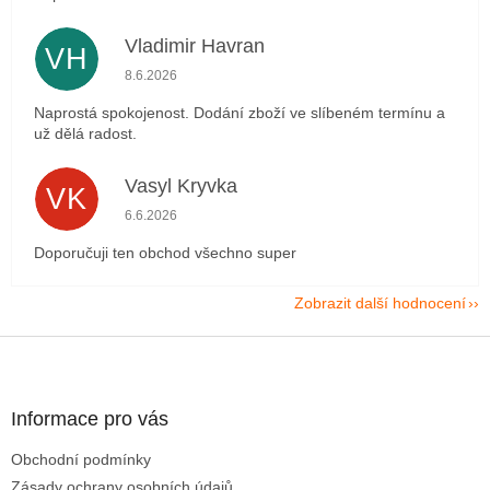
Vladimir Havran
VH
Hodnocení obchodu je 5 z 5 hvězdiček.
8.6.2026
Naprostá spokojenost. Dodání zboží ve slíbeném termínu a
už dělá radost.
Vasyl Kryvka
VK
Hodnocení obchodu je 5 z 5 hvězdiček.
6.6.2026
Doporučuji ten obchod všechno super
Zobrazit další hodnocení
Z
á
p
a
Informace pro vás
t
Obchodní podmínky
í
Zásady ochrany osobních údajů