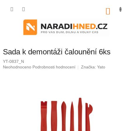
Přejít
na
NÁKU
obsah
KOŠÍK
Sada k demontáži čalounění 6ks
YT-0837_N
Průměrné
Neohodnoceno
Podrobnosti hodnocení
Značka:
Yato
hodnocení
produktu
je
0,0
z
5
hvězdiček.