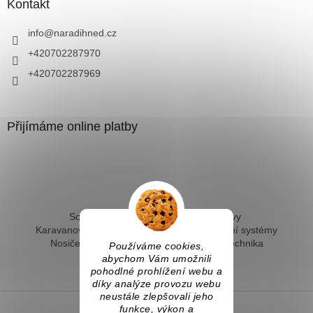
Kontakt
info
@
naradihned.cz
+420702287970
+420702287969
Přijímáme online platby
Solární ohřev vody - kompletní sestavy
Karavanové solární systémy
Ostrovní solární systémy
Nosiče kol na tažné
Hevery a dílenská technika
Používáme cookies,
Fotovoltaický ohřev vody
abychom Vám umožnili
pohodlné prohlížení webu a
díky analýze provozu webu
neustále zlepšovali jeho
funkce, výkon a