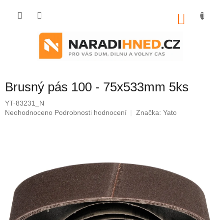
Přejít
na
NÁKU
obsah
KOŠÍK
Brusný pás 100 - 75x533mm 5ks
YT-83231_N
Průměrné
Neohodnoceno
Podrobnosti hodnocení
Značka:
Yato
hodnocení
produktu
je
0,0
z
5
hvězdiček.