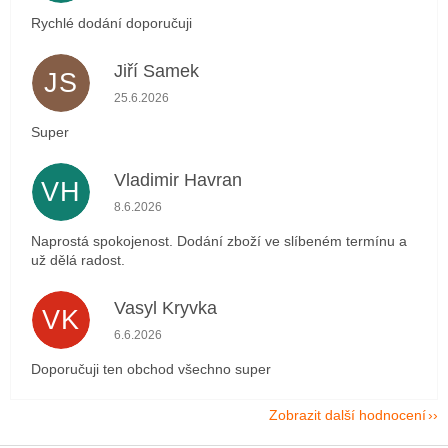
Rychlé dodání doporučuji
Jiří Samek
JS
Hodnocení obchodu je 5 z 5 hvězdiček.
25.6.2026
Super
Vladimir Havran
VH
Hodnocení obchodu je 5 z 5 hvězdiček.
8.6.2026
Naprostá spokojenost. Dodání zboží ve slíbeném termínu a
už dělá radost.
Vasyl Kryvka
VK
Hodnocení obchodu je 5 z 5 hvězdiček.
6.6.2026
Doporučuji ten obchod všechno super
Zobrazit další hodnocení