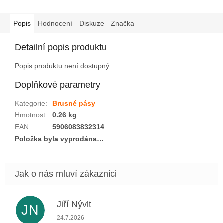
Popis
Hodnocení
Diskuze
Značka
Detailní popis produktu
Popis produktu není dostupný
Doplňkové parametry
Kategorie
:
Brusné pásy
Hmotnost
:
0.26 kg
EAN
:
5906083832314
Položka byla vyprodána…
Jiří Nývlt
JN
Hodnocení obchodu je 5 z 5 hvězdiček.
24.7.2026