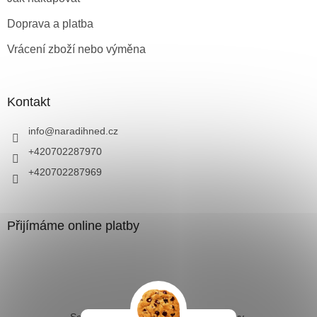
Doprava a platba
Vrácení zboží nebo výměna
Kontakt
info
@
naradihned.cz
+420702287970
+420702287969
Přijímáme online platby
Solární ohřev vody - kompletní sestavy