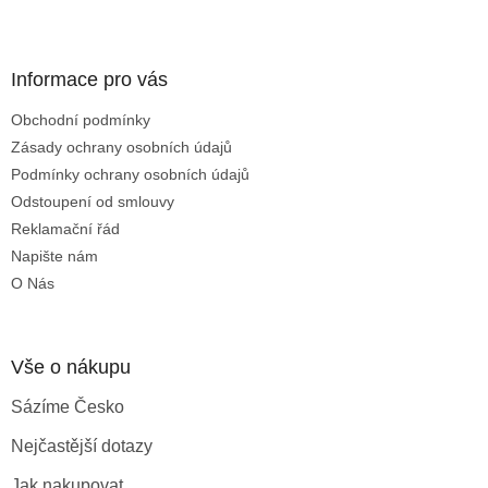
Z
á
p
a
Informace pro vás
t
Obchodní podmínky
í
Zásady ochrany osobních údajů
Podmínky ochrany osobních údajů
Odstoupení od smlouvy
Reklamační řád
Napište nám
O Nás
Vše o nákupu
Sázíme Česko
Nejčastější dotazy
Jak nakupovat