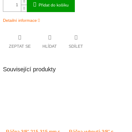
Přidat do košíku
Detailní informace
ZEPTAT SE
HLÍDAT
SDÍLET
Související produkty
Ráčna 3/8" 215-315 mm s
Ráčna vyhnutá 3/8" s