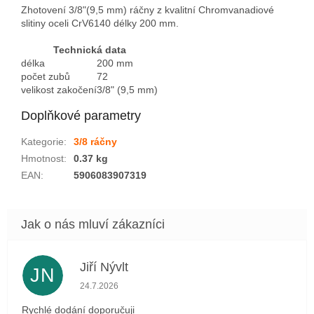
Zhotovení 3/8"(9,5 mm) ráčny z kvalitní Chromvanadiové
slitiny oceli CrV6140 délky 200 mm.
Technická data
délka
200 mm
počet zubů
72
velikost zakočení
3/8" (9,5 mm)
Doplňkové parametry
Kategorie
:
3/8 ráčny
Hmotnost
:
0.37 kg
EAN
:
5906083907319
Jiří Nývlt
JN
Hodnocení obchodu je 5 z 5 hvězdiček.
24.7.2026
Rychlé dodání doporučuji