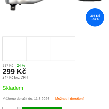
397 Kč
–24 %
397 Kč
–24 %
299 Kč
247 Kč bez DPH
Měrná
Skladem
cena:
Můžeme doručit do:
11.8.2026
Možnosti doručení