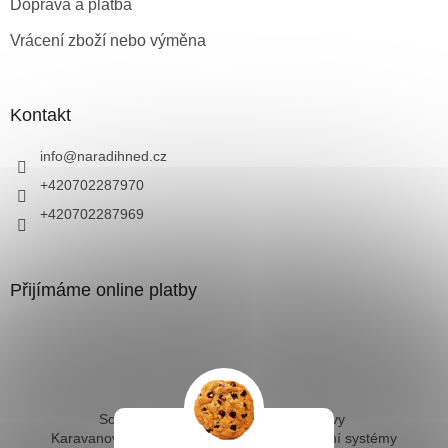
Doprava a platba
Vrácení zboží nebo výměna
Kontakt
info
@
naradihned.cz
+420702287970
+420702287969
Přijímáme online platby
Solární ohřev vody - kompletní sestavy
Karavanové solární systémy
Ostrovní solární systémy