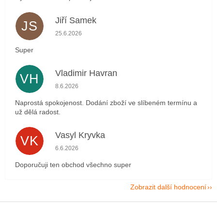
Jiří Samek
JS
Hodnocení obchodu je 5 z 5 hvězdiček.
25.6.2026
Super
Vladimir Havran
VH
Hodnocení obchodu je 5 z 5 hvězdiček.
8.6.2026
Naprostá spokojenost. Dodání zboží ve slíbeném termínu a
už dělá radost.
Vasyl Kryvka
VK
Hodnocení obchodu je 5 z 5 hvězdiček.
6.6.2026
Doporučuji ten obchod všechno super
Zobrazit další hodnocení
Z