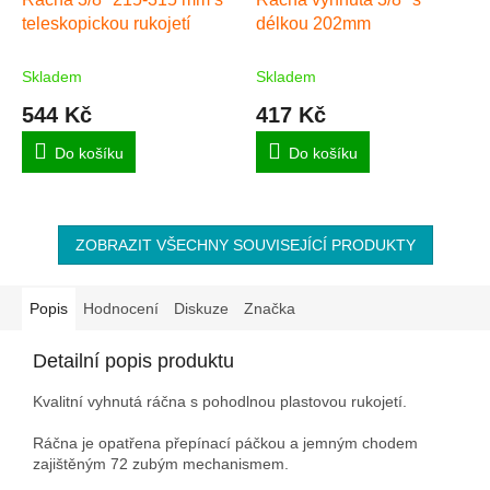
teleskopickou rukojetí
délkou 202mm
Skladem
Skladem
544 Kč
417 Kč
Do košíku
Do košíku
ZOBRAZIT VŠECHNY SOUVISEJÍCÍ PRODUKTY
Popis
Hodnocení
Diskuze
Značka
Detailní popis produktu
Kvalitní vyhnutá ráčna s pohodlnou plastovou rukojetí.
Ráčna je opatřena přepínací páčkou a jemným chodem
zajištěným 72 zubým mechanismem.