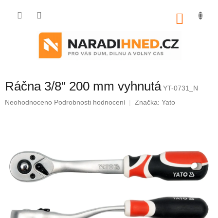
Přejít
na
NÁKU
obsah
KOŠÍK
Ráčna 3/8" 200 mm vyhnutá
YT-0731_N
Průměrné
Neohodnoceno
Podrobnosti hodnocení
Značka:
Yato
hodnocení
produktu
je
0,0
z
5
hvězdiček.