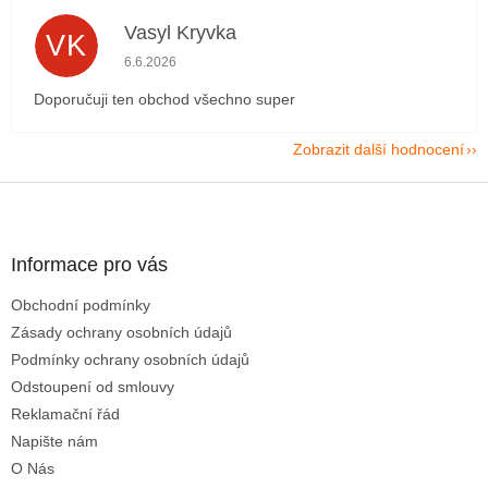
Vasyl Kryvka
VK
Hodnocení obchodu je 5 z 5 hvězdiček.
6.6.2026
Doporučuji ten obchod všechno super
Zobrazit další hodnocení
Z
á
p
a
Informace pro vás
t
Obchodní podmínky
í
Zásady ochrany osobních údajů
Podmínky ochrany osobních údajů
Odstoupení od smlouvy
Reklamační řád
Napište nám
O Nás