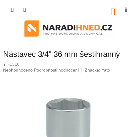
Přejít
na
NÁKU
obsah
KOŠÍK
Nástavec 3/4" 36 mm šestihranný
YT-1316
Průměrné
Neohodnoceno
Podrobnosti hodnocení
Značka:
Yato
hodnocení
produktu
je
0,0
z
5
hvězdiček.