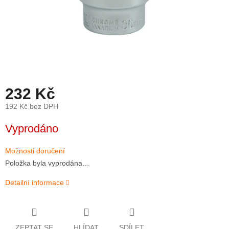
232 Kč
192 Kč bez DPH
Měrná
Vyprodáno
cena:
Možnosti doručení
Položka byla vyprodána…
Detailní informace
ZEPTAT SE
HLÍDAT
SDÍLET