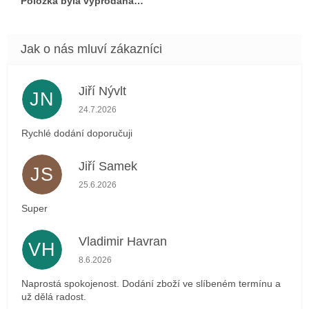
Položka byla vyprodána…
Jiří Nývlt
JN
Hodnocení obchodu je 5 z 5 hvězdiček.
24.7.2026
Rychlé dodání doporučuji
Jiří Samek
JS
Hodnocení obchodu je 5 z 5 hvězdiček.
25.6.2026
Super
Vladimir Havran
VH
Hodnocení obchodu je 5 z 5 hvězdiček.
8.6.2026
Naprostá spokojenost. Dodání zboží ve slíbeném termínu a
už dělá radost.