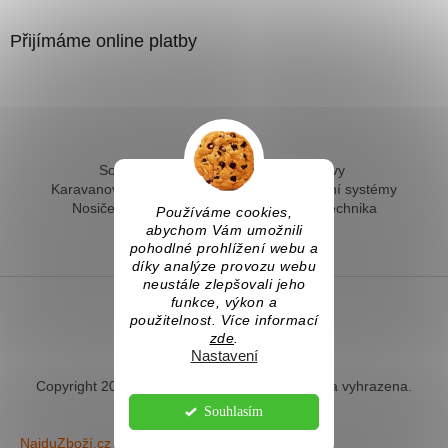
Přijímáme online platby
Solární ohřev vody - kompletní sestavy
Karavanové solární systémy
Ostrovní solární systémy
Nosiče kol na tažné
Hevery a dílenská technika
Používáme cookies,
Fotovoltaický ohřev vody
abychom Vám umožnili
pohodlné prohlížení webu a
díky analýze provozu webu
neustále zlepšovali jeho
funkce, výkon a
použitelnost. Více informací
Vytvořil Shoptet
zde
.
Nastavení
Copyright 2026
Naradihned.cz
. Všechna práva vyhrazena.
Souhlasím
NajduZboží.cz