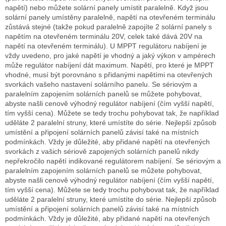
napětí) nebo můžete solární panely umístit paralelně.
Když jsou
solární panely umístěny paralelně, napětí na otevřeném terminálu
zůstává stejné (takže pokud paralelně zapojíte 2 solární panely s
napětím na otevřeném terminálu 20V, celek také dává 20V na
napětí na otevřeném terminálu).
U MPPT regulátoru nabíjení je
vždy uvedeno, pro jaké napětí je vhodný a jaký výkon v ampérech
může regulátor nabíjení dát maximum.
Napětí, pro které je MPPT
vhodné, musí být porovnáno s přidanými napětími na otevřených
svorkách vašeho nastavení solárního panelu.
Se sériovým a
paralelním zapojením solárních panelů se můžete pohybovat,
abyste našli cenově výhodný regulátor nabíjení (čím vyšší napětí,
tím vyšší cena).
Můžete se tedy trochu pohybovat tak, že například
uděláte 2 paralelní struny, které umístíte do série.
Nejlepší způsob
umístění a připojení solárních panelů závisí také na místních
podmínkách.
Vždy je důležité, aby přidané napětí na otevřených
svorkách z vašich sériově zapojených solárních panelů nikdy
nepřekročilo napětí indikované regulátorem nabíjení.
Se sériovým a
paralelním zapojením solárních panelů se můžete pohybovat,
abyste našli cenově výhodný regulátor nabíjení (čím vyšší napětí,
tím vyšší cena).
Můžete se tedy trochu pohybovat tak, že například
uděláte 2 paralelní struny, které umístíte do série.
Nejlepší způsob
umístění a připojení solárních panelů závisí také na místních
podmínkách.
Vždy je důležité, aby přidané napětí na otevřených