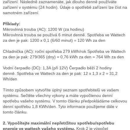
zařízení.
Následně zaznamenáte, jak dlouho denně používáte
zařízení v systému (24 hodin).
Údaje o spotřebě zařízení lze číst na
samotném zařízení.
Příklady:
Mikrovlnná trouba (AC): 1200 W (za hodinu)
Mikrovlnná trouba se používá 6 minut denně.
Spotřeba ve Wattech
za den je pak: 1200 x 0,1 (6/60 minut) = 120 Wh za den
Chladnička (AC): roční spotřeba 279 kWh/rok Spotřeba ve Wattech
za den je pak: 279/365 (dny) = 0,76 kWh za den = 764 Wh za den
Vodní čerpadlo (DC): 1,3A (při 12V) Čerpadlo běží 2 hodiny
denně.
Spotřeba ve Wattech za den je pak: 12 x 1,3 x 2 = 31,2
Wh/den
Tímto způsobem vytvoříte úplný seznam spotřebitelů ve vašem
systému.
Sečtěte všechny výkony a máte vypočtenou denní
spotřebu vašeho systému.
V tomto článku předpokládáme celkovou
denní spotřebu 1,8 KWh/den.
Tyto informace použijeme dále v
tomto článku.
2. Vypočítejte maximální nepřetržitou spotřebu/spotřebu
energie ve wattech vašeho systému.
Krok 2 je výpočet