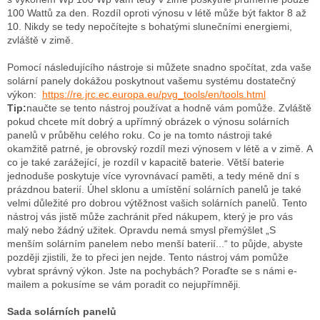
100 Wattů za den.
Rozdíl oproti výnosu v létě může být faktor 8 až
10.
Nikdy se tedy nepočítejte s bohatými slunečními energiemi,
zvláště v zimě.
Pomocí následujícího nástroje si můžete snadno spočítat, zda vaše
solární panely dokážou poskytnout vašemu systému dostatečný
výkon:
https://re.jrc.ec.europa.eu/pvg_tools/en/tools.html
Tip:
naučte se tento nástroj používat a hodně vám pomůže.
Zvláště
pokud chcete mít dobrý a upřímný obrázek o výnosu solárních
panelů v průběhu celého roku.
Co je na tomto nástroji také
okamžitě patrné, je obrovský rozdíl mezi výnosem v létě a v zimě.
A
co je také zarážející, je rozdíl v kapacitě baterie.
Větší baterie
jednoduše poskytuje více vyrovnávací paměti, a tedy méně dní s
prázdnou baterií.
Úhel sklonu a umístění solárních panelů je také
velmi důležité pro dobrou výtěžnost vašich solárních panelů.
Tento
nástroj vás jistě může zachránit před nákupem, který je pro vás
malý nebo žádný užitek.
Opravdu nemá smysl přemýšlet „S
menším solárním panelem nebo menší baterií...“ to půjde, abyste
později zjistili, že to přeci jen nejde.
Tento nástroj vám pomůže
vybrat správný výkon.
Jste na pochybách?
Poraďte se s námi e-
mailem a pokusíme se vám poradit co nejupřímněji.
Sada solárních panelů