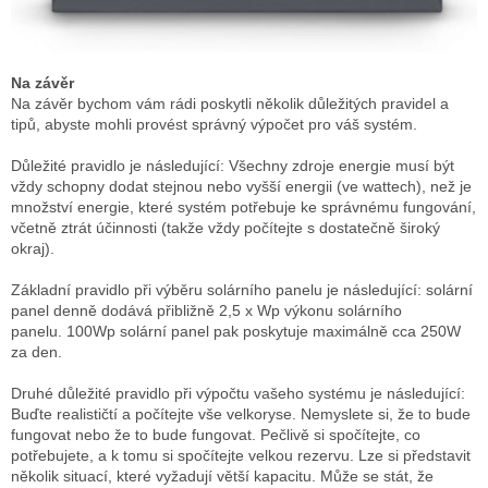
Na závěr
Na závěr bychom vám rádi poskytli několik důležitých pravidel a
tipů, abyste mohli provést správný výpočet pro váš systém.
Důležité pravidlo je následující: Všechny zdroje energie musí být
vždy schopny dodat stejnou nebo vyšší energii (ve wattech), než je
množství energie, které systém potřebuje ke správnému fungování,
včetně ztrát účinnosti (takže vždy počítejte s dostatečně široký
okraj).
Základní pravidlo při výběru solárního panelu je následující: solární
panel denně dodává přibližně 2,5 x Wp výkonu solárního
panelu.
100Wp solární panel pak poskytuje maximálně cca 250W
za den.
Druhé důležité pravidlo při výpočtu vašeho systému je následující:
Buďte realističtí a počítejte vše velkoryse.
Nemyslete si, že to bude
fungovat nebo že to bude fungovat.
Pečlivě si spočítejte, co
potřebujete, a k tomu si spočítejte velkou rezervu.
Lze si představit
několik situací, které vyžadují větší kapacitu.
Může se stát, že