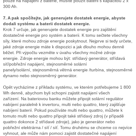
pouze na napájení z baterie, musíte použít baterii s kapacitou 2 x
300 Ah.
7. A pak spočítejte, jak generujete dostatek energie, abyste
dodali systému a baterii dostatek energie.
Krok 7 určuje, jak generujete dostatek energie pro zajištění
dostatečné energie pro systém a baterii.
K tomu sečtete všechny
síly, které mohou zdroje energie poskytnout.
Nejprve si tedy určete,
jaké zdroje energie máte k dispozici a jak dlouho mohou denně
běžet.
Při výpočtu vezměte v úvahu všechny možné zdroje
energie.
Zdroje energie mohou být: střídavý generátor, střídavá
síť/pobřežní napájení, stejnosměrné solární
panely/solární,
stejnosměrná větrná energie
/turbína, stejnosměrné
dynamo nebo stejnosměrný generátor.
Opět vycházíme z příkladu systému, ve kterém potřebujeme 1 800
Wh denně, abychom byli schopni zajistit napájení všech
zařízení.
Na bateriovou banku můžete připojit solární regulátor
nabíjení paralelně k invertoru, multi nebo quattro, který zajišťuje
nabíjení baterií.
Pokud používáte multi nebo quattro, můžete k
tomuto multi nebo quattro připojit také střídavý zdroj (v případě
quattro dokonce 2 střídavé zdroje), jako je generátor nebo
pobřežní elektrárna / síť / síť.
Tomu druhému se chceme co nejvíce
vyhnout, ale může nám pomoci zajistit dostatečné napájení