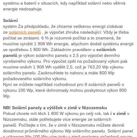
systému a baterií v situacích, kdy například solární nebo větrná
energie nedosahuje.
Solární
systém Za předpokladu, že chceme veškerou energii získávat
ze
solárních panelů
, je výpočet zhruba následující: Vždy je třeba
počítat se ztrátami.
6 % je rozumné počítat a to znamená, že
musíme vyrobit 1 908 Wh energie, abychom dodali systému energii
se spotřebou 1 800 Wh.
Základním pravidlem u
solárních
panelů
je výkon solárního panelu x 2,5 pro výpočet denního
vyrobeného výkonu.
Pro výpočet zpět na požadovaný výkon pak
musíme oněch 1 908 Wh vydělit 2,5, což je 763,20 Wp výkonu
solárního panelu.
Zaokrouhlete to nahoru a máte 800 Wp
požadovaného solárního výkonu.
Nyní se můžete například rozhodnout pro 8 solárních panelů o
výkonu 100 Wp, které dohromady mohou poskytnout výkon 800
Wp.
NB!
Solární panely a výtěžek v zimě v Nizozemsku
Pokud chcete mít těch 1 800 W výkonu po celý rok, tak
i v zimě
v
Nizozemsku, stále potřebujete více energie ze solárních
panelů.
Počítejte s tím, že v zimě v Nizozemsku můžete denně
dosáhnout průměrného výkonu Wp solárního panelu.
Solární panel
s výkonem Wp 100 Wp vám tedy v zimě poskytne průměrně pouze