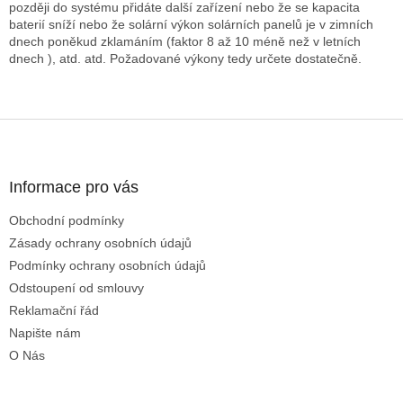
později do systému přidáte další zařízení nebo že se kapacita
baterií sníží nebo že solární výkon solárních panelů je v zimních
dnech poněkud zklamáním (faktor 8 až 10 méně než v letních
dnech ), atd. atd. Požadované výkony tedy určete dostatečně.
Z
á
p
a
Informace pro vás
t
Obchodní podmínky
í
Zásady ochrany osobních údajů
Podmínky ochrany osobních údajů
Odstoupení od smlouvy
Reklamační řád
Napište nám
O Nás