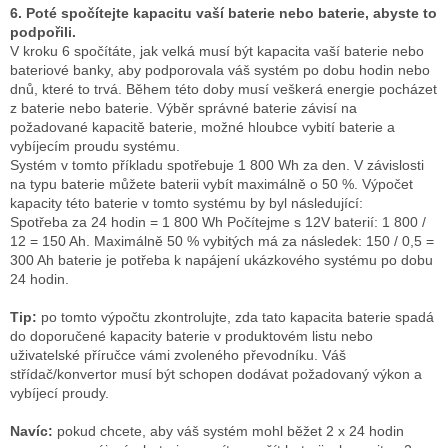
6. Poté spočítejte kapacitu vaší baterie nebo baterie, abyste to
podpořili.
V kroku 6 spočítáte, jak velká musí být kapacita vaší baterie nebo
bateriové banky, aby podporovala váš systém po dobu hodin nebo
dnů, které to trvá.
Během této doby musí veškerá energie pocházet
z baterie nebo baterie.
Výběr správné baterie závisí na
požadované kapacitě baterie, možné hloubce vybití baterie a
vybíjecím proudu systému.
Systém v tomto příkladu spotřebuje 1 800 Wh za den.
V závislosti
na typu baterie můžete baterii vybít maximálně o 50 %.
Výpočet
kapacity této baterie v tomto systému by byl následující:
Spotřeba za 24 hodin = 1 800 Wh Počítejme s 12V baterií: 1 800 /
12 = 150 Ah. Maximálně 50 % vybitých má za následek: 150 / 0,5 =
300 Ah baterie je potřeba k napájení ukázkového systému po dobu
24 hodin.
Tip:
po tomto výpočtu zkontrolujte, zda tato kapacita baterie spadá
do doporučené kapacity baterie v produktovém listu nebo
uživatelské příručce vámi zvoleného převodníku.
Váš
střídač/konvertor musí být schopen dodávat požadovaný výkon a
vybíjecí proudy.
Navíc:
pokud chcete, aby váš systém mohl běžet 2 x 24 hodin