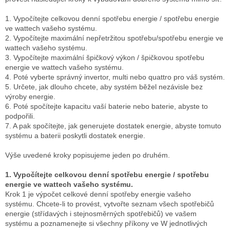
1. Vypočítejte celkovou denní spotřebu energie / spotřebu energie
ve wattech vašeho systému.
2. Vypočítejte maximální nepřetržitou spotřebu/spotřebu energie ve
wattech vašeho systému.
3. Vypočítejte maximální špičkový výkon / špičkovou spotřebu
energie ve wattech vašeho systému.
4. Poté vyberte správný invertor, multi nebo quattro pro váš systém.
5. Určete, jak dlouho chcete, aby systém běžel nezávisle bez
výroby energie.
6. Poté spočítejte kapacitu vaší baterie nebo baterie, abyste to
podpořili.
7. A pak spočítejte, jak generujete dostatek energie, abyste tomuto
systému a baterii poskytli dostatek energie.
Výše uvedené kroky popisujeme jeden po druhém.
1. Vypočítejte celkovou denní spotřebu energie / spotřebu
energie ve wattech vašeho systému.
Krok 1 je výpočet celkové denní spotřeby energie vašeho
systému.
Chcete-li to provést, vytvořte seznam všech spotřebičů
energie (střídavých i stejnosměrných spotřebičů) ve vašem
systému a poznamenejte si všechny příkony ve W jednotlivých