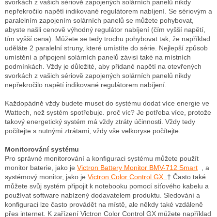
svorkách z vašich sériově zapojených solárních panelů nikdy
nepřekročilo napětí indikované regulátorem nabíjení.
Se sériovým a
paralelním zapojením solárních panelů se můžete pohybovat,
abyste našli cenově výhodný regulátor nabíjení (čím vyšší napětí,
tím vyšší cena).
Můžete se tedy trochu pohybovat tak, že například
uděláte 2 paralelní struny, které umístíte do série.
Nejlepší způsob
umístění a připojení solárních panelů závisí také na místních
podmínkách.
Vždy je důležité, aby přidané napětí na otevřených
svorkách z vašich sériově zapojených solárních panelů nikdy
nepřekročilo napětí indikované regulátorem nabíjení.
Každopádně vždy budete muset do systému dodat více energie ve
Wattech, než systém spotřebuje.
proč víc?
Je potřeba více, protože
takový energetický systém má vždy ztráty účinnosti.
Vždy tedy
počítejte s nutnými ztrátami, vždy vše velkoryse počítejte.
Monitorování systému
Pro správné monitorování a konfiguraci systému můžete použít
monitor baterie, jako je
Victron Battery Monitor BMV-712 Smart
, a
systémový monitor, jako je
Victron Color Control GX .
†
Často také
můžete svůj systém připojit k notebooku pomocí síťového kabelu a
používat software nabízený dodavatelem produktu.
Sledování a
konfiguraci lze často provádět na místě, ale někdy také vzdáleně
přes internet.
K zařízení Victron Color Control GX můžete například