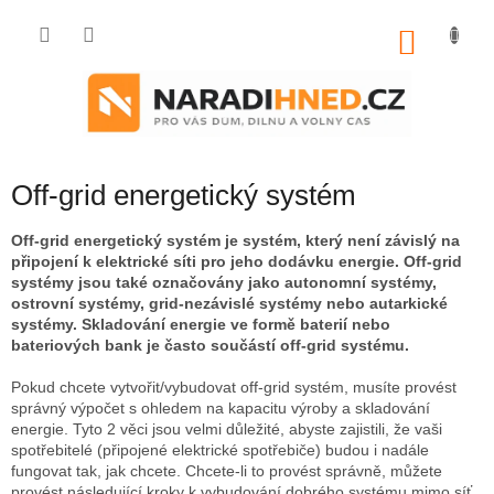
Přejít
na
NÁKU
obsah
KOŠÍK
Off-grid energetický systém
Off-grid energetický systém je systém, který není závislý na
připojení k elektrické síti pro jeho dodávku energie.
Off-grid
systémy jsou také označovány jako autonomní systémy,
ostrovní systémy, grid-nezávislé systémy nebo autarkické
systémy.
Skladování energie ve formě baterií nebo
bateriových bank je často součástí off-grid systému.
Pokud chcete vytvořit/vybudovat off-grid systém, musíte provést
správný výpočet s ohledem na kapacitu výroby a skladování
energie.
Tyto 2 věci jsou velmi důležité, abyste zajistili, že vaši
spotřebitelé (připojené elektrické spotřebiče) budou i nadále
fungovat tak, jak chcete.
Chcete-li to provést správně, můžete
provést následující kroky k vybudování dobrého systému mimo síť.