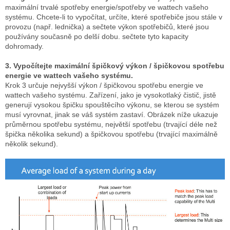
maximální trvalé spotřeby energie/spotřeby ve wattech vašeho
systému.
Chcete-li to vypočítat, určíte, které spotřebiče jsou stále v
provozu (např. lednička) a sečtete výkon spotřebičů, které jsou
používány současně po delší dobu.
sečtete tyto kapacity
dohromady.
3. Vypočítejte maximální špičkový výkon / špičkovou spotřebu
energie ve wattech vašeho systému.
Krok 3 určuje nejvyšší výkon / špičkovou spotřebu energie ve
wattech vašeho systému.
Zařízení, jako je vysokotlaký čistič, jistě
generují vysokou špičku spouštěcího výkonu, se kterou se systém
musí vyrovnat, jinak se váš systém zastaví.
Obrázek níže ukazuje
průměrnou spotřebu systému, největší spotřebu (trvající déle než
špička několika sekund) a špičkovou spotřebu (trvající maximálně
několik sekund).