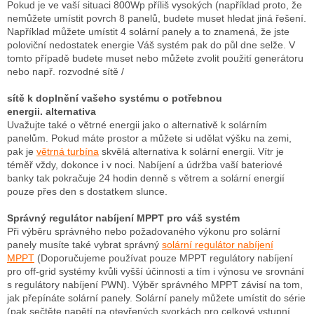
Pokud je ve vaší situaci 800Wp příliš vysokých (například proto, že
nemůžete umístit povrch 8 panelů, budete muset hledat jiná řešení.
Například můžete umístit 4 solární panely a to znamená, že jste
poloviční nedostatek energie Váš systém pak do půl dne selže. V
tomto případě budete muset nebo můžete zvolit použití generátoru
nebo např. rozvodné sítě /
sítě k doplnění vašeho systému o potřebnou
energii.
alternativa
Uvažujte také o větrné energii jako o alternativě k solárním
panelům. Pokud máte prostor a můžete si udělat výšku na zemi,
pak je
větrná turbína
skvělá alternativa k solární energii.
Vítr je
téměř vždy, dokonce i v noci.
Nabíjení a údržba vaší bateriové
banky tak pokračuje 24 hodin denně s větrem a solární energií
pouze přes den s dostatkem slunce.
Správný regulátor nabíjení MPPT pro váš systém
Při výběru správného nebo požadovaného výkonu pro solární
panely musíte také vybrat správný
solární regulátor nabíjení
MPPT
(Doporučujeme používat pouze MPPT regulátory nabíjení
pro off-grid systémy kvůli vyšší účinnosti a tím i výnosu ve srovnání
s regulátory nabíjení PWN).
Výběr správného MPPT závisí na tom,
jak přepínáte solární panely.
Solární panely můžete umístit do série
(pak sečtěte napětí na otevřených svorkách pro celkové vstupní