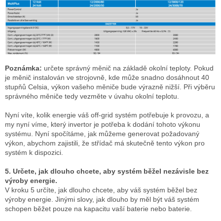
Poznámka:
určete správný měnič na základě okolní teploty.
Pokud
je měnič instalován ve strojovně, kde může snadno dosáhnout 40
stupňů Celsia, výkon vašeho měniče bude výrazně nižší.
Při výběru
správného měniče tedy vezměte v úvahu okolní teplotu.
Nyní víte, kolik energie váš off-grid systém potřebuje k provozu, a
my nyní víme, který invertor je potřeba k dodání tohoto výkonu
systému.
Nyní spočítáme, jak můžeme generovat požadovaný
výkon, abychom zajistili, že střídač má skutečně tento výkon pro
systém k dispozici.
5. Určete, jak dlouho chcete, aby systém běžel nezávisle bez
výroby energie.
V kroku 5 určíte, jak dlouho chcete, aby váš systém běžel bez
výroby energie.
Jinými slovy, jak dlouho by měl být váš systém
schopen běžet pouze na kapacitu vaší baterie nebo baterie.