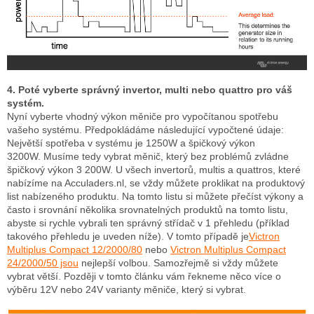
4. Poté vyberte správný invertor, multi nebo quattro pro váš
systém.
Nyní vyberte vhodný výkon měniče pro vypočítanou spotřebu
vašeho systému.
Předpokládáme následující vypočtené údaje:
Největší spotřeba v systému je 1250W a špičkový výkon
3200W.
Musíme tedy vybrat měnič, který bez problémů zvládne
špičkový výkon 3 200W.
U všech invertorů, multis a quattros, které
nabízíme na Acculaders.nl, se vždy můžete proklikat na produktový
list nabízeného produktu.
Na tomto listu si můžete přečíst výkony a
často i srovnání několika srovnatelných produktů na tomto listu,
abyste si rychle vybrali ten správný střídač v 1 přehledu (příklad
takového přehledu je uveden níže).
V tomto případě je
Victron
Multiplus Compact 12/2000/80
nebo
Victron Multiplus Compact
24/2000/50 jsou
nejlepší volbou.
Samozřejmě si vždy můžete
vybrat větší.
Později v tomto článku vám řekneme něco více o
výběru 12V nebo 24V varianty měniče, který si vybrat.